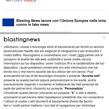
Blasting News lavora con l’Unione Europea nella lotta
contro le fake news
ABOUT
LINEA EDITORIALE
Utilizziamo i cookie e tecnologie simili di tracciamento per fornirti un servizio
Questa sezione offre informazioni trasparenti su Blasting
personalizzato rispetto alle tue esigenze di navigazione e per analizzare il
nostro traffico. Raccogliamo e condividiamo con i nostri
1624
partner che si
News, sui nostri processi editoriali e su come ci impegniamo a
occupano di analisi dei dati web, pubblicità e social media, alcune
creare news di qualità. Inoltre, afferma la nostra aderenza a
informazioni sul tuo dispositivo, come l’indirizzo IP e le caratteristiche del tuo
‘Trust Project - News with Integrity’
Blasting News non è
dispositivo, i quali potrebbero combinarle con altre informazioni che hai
ancora membro del programma, ma ha richiesto di farne
fornito loro o che hanno raccolto dal tuo utilizzo dei loro servizi. Puoi
parte; Trust Project non ha ancora effettuato una verifica di
acconsentire all’uso di tali tecnologie cliccando il pulsante
“Accetta tutti”
conformità agli standard.
presente su questo banner oppure personalizzare le tue scelte, anche
eventualmente negando il consenso al trattamento dei dati personali da
parte dei partner terzi, cliccando sul pulsante
“Personalizza”
.
Su di noi
Chiudendo questo banner (cliccando sul pulsante
“X”
in alto a destra),
acconsenti al permanere delle impostazioni predefinite che non consentono
Team editoriale
l’utilizzo di cookie o altri strumenti di tracciamento diversi dai tecnici.
Noi e i nostri partner trattiamo i tuoi dati di navigazione per: Archiviare
Corporate