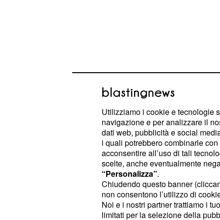
Utilizziamo i cookie e tecnologie s
navigazione e per analizzare il no
dati web, pubblicità e social media,
Stefano De Martino a 
i quali potrebbero combinarle con a
acconsentire all’uso di tali tecnol
'non fidanzata' Gilda 
scelte, anche eventualmente negand
“Personalizza”
.
La vita sentimentale di
Stefano De 
Chiudendo questo banner (clicca
essere sulla bocca di tutti: nonostant
non consentono l’utilizzo di cookie 
e felice in tutte le interviste
single
Noi e i nostri partner trattiamo i t
limitati per la selezione della pubb
si fanno sempre più insistenti i
goss