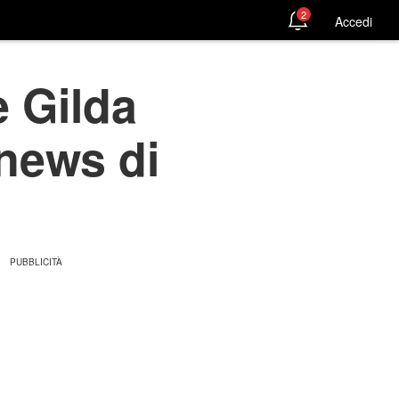
2
Accedi
 Gilda
news di