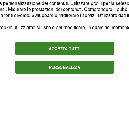
la personalizzazione dei contenuti. Utilizzare profili per la selez
he il 28enne si è
ci. Misurare le prestazioni dei contenuti. Comprendere il pubblic
è stata l'occasione
Ibiza
fonti diverse. Sviluppare e migliorare i servizi. Utilizzare dati l
sa di confermare
ookie utilizziamo sul sito e per modificare, in qualsiasi momento,
saprebbero da tempo:
.
 per l'ex marito di
empre molto attenti a
ACCETTA TUTTI
 intimi, pare che il
porto a tal punto stretto
PERSONALIZZA
e il piccolo
.
Santiago