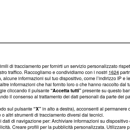
imili di tracciamento per fornirti un servizio personalizzato rispe
stro traffico. Raccogliamo e condividiamo con i nostri
1624
partn
 alcune informazioni sul tuo dispositivo, come l’indirizzo IP e le 
Ibiza con la
ltre informazioni che hai fornito loro o che hanno raccolto dal tuo
ogie cliccando il pulsante
“Accetta tutti”
presente su questo ban
e Santiago
o il consenso al trattamento dei dati personali da parte dei par
continua ad
Martino
ndo sul pulsante
“X”
in alto a destra), acconsenti al permanere 
e il ragazzo si dichiari
o altri strumenti di tracciamento diversi dai tecnici.
 che rilascia ultimamente,
uoi dati di navigazione per: Archiviare informazioni su dispositivo 
licità. Creare profili per la pubblicità personalizzata. Utilizzare p
ip
che lo vorrebbero