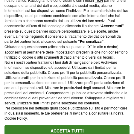
nostro traffico. Raccogliamo e condividiamo con i nostri
1624
partner che si
News, sui nostri processi editoriali e su come ci impegniamo a
occupano di analisi dei dati web, pubblicità e social media, alcune
creare news di qualità. Inoltre, afferma la nostra aderenza a
informazioni sul tuo dispositivo, come l’indirizzo IP e le caratteristiche del tuo
‘Trust Project - News with Integrity’
Blasting News non è
dispositivo, i quali potrebbero combinarle con altre informazioni che hai
ancora membro del programma, ma ha richiesto di farne
fornito loro o che hanno raccolto dal tuo utilizzo dei loro servizi. Puoi
parte; Trust Project non ha ancora effettuato una verifica di
acconsentire all’uso di tali tecnologie cliccando il pulsante
“Accetta tutti”
conformità agli standard.
presente su questo banner oppure personalizzare le tue scelte, anche
eventualmente negando il consenso al trattamento dei dati personali da
parte dei partner terzi, cliccando sul pulsante
“Personalizza”
.
Su di noi
Chiudendo questo banner (cliccando sul pulsante
“X”
in alto a destra),
acconsenti al permanere delle impostazioni predefinite che non consentono
Team editoriale
l’utilizzo di cookie o altri strumenti di tracciamento diversi dai tecnici.
Noi e i nostri partner trattiamo i tuoi dati di navigazione per: Archiviare
Corporate
informazioni su dispositivo e/o accedervi. Utilizzare dati limitati per la
selezione della pubblicità. Creare profili per la pubblicità personalizzata.
Redazione
Utilizzare profili per la selezione di pubblicità personalizzata. Creare profili
per la personalizzazione dei contenuti. Utilizzare profili per la selezione di
Informativa Privacy
contenuti personalizzati. Misurare le prestazioni degli annunci. Misurare le
prestazioni dei contenuti. Comprendere il pubblico attraverso statistiche o la
Cookie Policy
combinazione di dati provenienti da fonti diverse. Sviluppare e migliorare i
servizi. Utilizzare dati limitati per la selezione dei contenuti.
Blasting SA, IDI CHE-247.845.224, Via Carlo Frasca, 3 - 6900
Per conoscere nel dettaglio quali cookie utilizziamo sul sito e per modificare,
Lugano (Svizzera) Tel:
+39 0690258937
in qualsiasi momento, le tue preferenze, ti invitiamo a consultare la nostra
Cookie Policy
.
© 2026 Blasting News
ACCETTA TUTTI