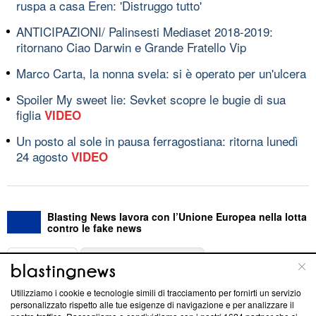
ruspa a casa Eren: 'Distruggo tutto'
ANTICIPAZIONI/ Palinsesti Mediaset 2018-2019:
ritornano Ciao Darwin e Grande Fratello Vip
Marco Carta, la nonna svela: si è operato per un'ulcera
Spoiler My sweet lie: Sevket scopre le bugie di sua
figlia
VIDEO
Un posto al sole in pausa ferragostiana: ritorna lunedì
24 agosto
VIDEO
Blasting News lavora con l’Unione Europea nella lotta
contro le fake news
ABOUT
LINEA EDITORIALE
Utilizziamo i cookie e tecnologie simili di tracciamento per fornirti un servizio
Questa sezione offre informazioni trasparenti su Blasting
personalizzato rispetto alle tue esigenze di navigazione e per analizzare il