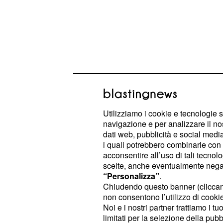
Una Vita: Cayetana ve
Utilizziamo i cookie e tecnologie s
a Ramon, Blanca dife
navigazione e per analizzare il no
dati web, pubblicità e social media,
Ursula
i quali potrebbero combinarle con a
acconsentire all’uso di tali tecnol
Negli episodi che i telespettatori
ita
scelte, anche eventualmente negand
guardare a
,
la 
metà ottobre 2018
“Personalizza”
.
Chiudendo questo banner (clicca
iniziato a lavorare nella sartoria di
non consentono l’utilizzo di cookie 
forte legame con Simon che sarà an
Noi e i nostri partner trattiamo i t
per il presunto decesso della sua p
limitati per la selezione della pubb