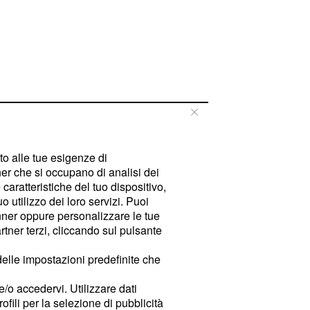
tto alle tue esigenze di
er che si occupano di analisi dei
caratteristiche del tuo dispositivo,
 utilizzo dei loro servizi. Puoi
ner oppure personalizzare le tue
tner terzi, cliccando sul pulsante
delle impostazioni predefinite che
e/o accedervi. Utilizzare dati
rofili per la selezione di pubblicità