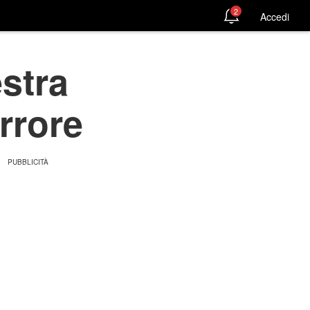
2
Accedi
estra
rrore