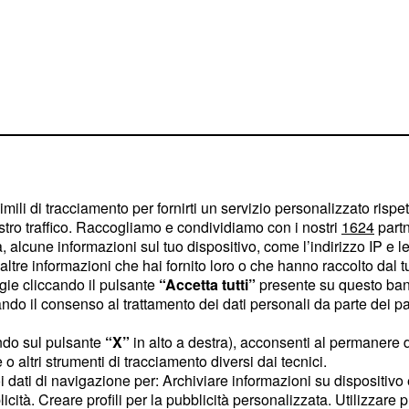
nde il collegio
imili di tracciamento per fornirti un servizio personalizzato rispe
nde la madre
stro traffico. Raccogliamo e condividiamo con i nostri
1624
partn
 alcune informazioni sul tuo dispositivo, come l’indirizzo IP e le 
ltre informazioni che hai fornito loro o che hanno raccolto dal tuo
ogie cliccando il pulsante
“Accetta tutti”
presente su questo ban
liani avranno modo di
o il consenso al trattamento dei dati personali da parte dei par
religiosa Adela dopo aver
ndo sul pulsante
“X”
in alto a destra), acconsenti al permanere 
 Susana, instaurerà un
o altri strumenti di tracciamento diversi dai tecnici.
cora molto disperato
uoi dati di navigazione per: Archiviare informazioni su dispositivo 
romessa sposa Elvira.
licità. Creare profili per la pubblicità personalizzata. Utilizzare p