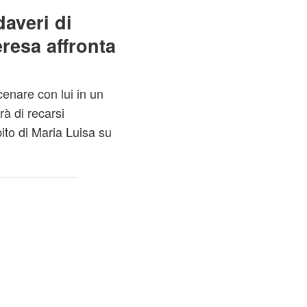
daveri di
resa affronta
 cenare con lui in un
à di recarsi
to di Maria Luisa su