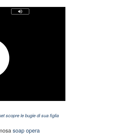
t scopre le bugie di sua figlia
amosa
soap opera