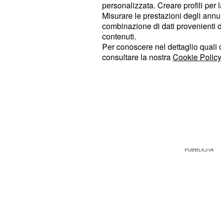
personalizzata. Creare profili per 
Successivamente la giovane monaca 
Misurare le prestazioni degli annun
maggiordomo che prima di prendere 
combinazione di dati provenienti da 
innamorata di un ragazzo chiamato
contenuti.
Per conoscere nel dettaglio quali c
che è stata costretta a lasciare per
consultare la nostra
Cookie Policy
frattempo
dopo aver capi
Cayetana
rivelerà tutte le atrocità che ha co
anni deciderà di abbandonare il paes
prigione, ma prima di fuggire
vender
Serna a
Palacios.
Ramon