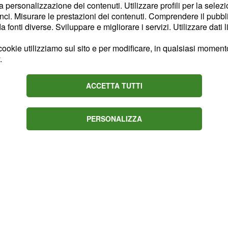
la personalizzazione dei contenuti. Utilizzare profili per la selez
rivelerà all’ex
ci. Misurare le prestazioni dei contenuti. Comprendere il pubblic
i voti era molto
fonti diverse. Sviluppare e migliorare i servizi. Utilizzare dati l
 Carlos Canada Castro
ookie utilizziamo sul sito e per modificare, in qualsiasi momento,
 colpa di suo padre. Nel
.
to che presto
Ursula
mmesso nel corso degli
ACCETTA TUTTI
e per non finire in
De La
à il patronato
PERSONALIZZA