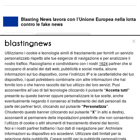
Blasting News lavora con l’Unione Europea nella lotta
contro le fake news
ABOUT
LINEA EDITORIALE
Utilizziamo i cookie e tecnologie simili di tracciamento per fornirti un servizio
Questa sezione offre informazioni trasparenti su Blasting
personalizzato rispetto alle tue esigenze di navigazione e per analizzare il
nostro traffico. Raccogliamo e condividiamo con i nostri
1624
partner che si
News, sui nostri processi editoriali e su come ci impegniamo a
occupano di analisi dei dati web, pubblicità e social media, alcune
creare news di qualità. Inoltre, afferma la nostra aderenza a
informazioni sul tuo dispositivo, come l’indirizzo IP e le caratteristiche del tuo
‘Trust Project - News with Integrity’
Blasting News non è
dispositivo, i quali potrebbero combinarle con altre informazioni che hai
ancora membro del programma, ma ha richiesto di farne
fornito loro o che hanno raccolto dal tuo utilizzo dei loro servizi. Puoi
parte; Trust Project non ha ancora effettuato una verifica di
acconsentire all’uso di tali tecnologie cliccando il pulsante
“Accetta tutti”
conformità agli standard.
presente su questo banner oppure personalizzare le tue scelte, anche
eventualmente negando il consenso al trattamento dei dati personali da
parte dei partner terzi, cliccando sul pulsante
“Personalizza”
.
Su di noi
Chiudendo questo banner (cliccando sul pulsante
“X”
in alto a destra),
acconsenti al permanere delle impostazioni predefinite che non consentono
Team editoriale
l’utilizzo di cookie o altri strumenti di tracciamento diversi dai tecnici.
Noi e i nostri partner trattiamo i tuoi dati di navigazione per: Archiviare
Corporate
informazioni su dispositivo e/o accedervi. Utilizzare dati limitati per la
selezione della pubblicità. Creare profili per la pubblicità personalizzata.