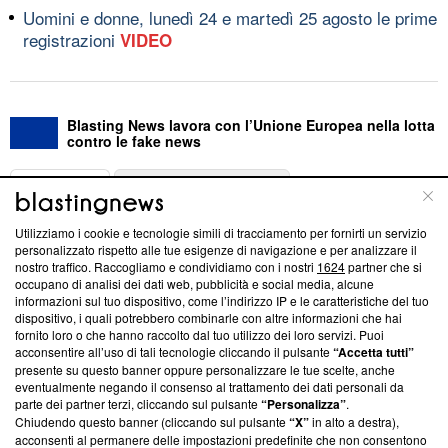
Uomini e donne, lunedì 24 e martedì 25 agosto le prime
registrazioni
VIDEO
Blasting News lavora con l’Unione Europea nella lotta
contro le fake news
ABOUT
LINEA EDITORIALE
Utilizziamo i cookie e tecnologie simili di tracciamento per fornirti un servizio
Questa sezione offre informazioni trasparenti su Blasting
personalizzato rispetto alle tue esigenze di navigazione e per analizzare il
nostro traffico. Raccogliamo e condividiamo con i nostri
1624
partner che si
News, sui nostri processi editoriali e su come ci impegniamo a
occupano di analisi dei dati web, pubblicità e social media, alcune
creare news di qualità. Inoltre, afferma la nostra aderenza a
informazioni sul tuo dispositivo, come l’indirizzo IP e le caratteristiche del tuo
‘Trust Project - News with Integrity’
Blasting News non è
dispositivo, i quali potrebbero combinarle con altre informazioni che hai
ancora membro del programma, ma ha richiesto di farne
fornito loro o che hanno raccolto dal tuo utilizzo dei loro servizi. Puoi
parte; Trust Project non ha ancora effettuato una verifica di
acconsentire all’uso di tali tecnologie cliccando il pulsante
“Accetta tutti”
conformità agli standard.
presente su questo banner oppure personalizzare le tue scelte, anche
eventualmente negando il consenso al trattamento dei dati personali da
parte dei partner terzi, cliccando sul pulsante
“Personalizza”
.
Su di noi
Chiudendo questo banner (cliccando sul pulsante
“X”
in alto a destra),
acconsenti al permanere delle impostazioni predefinite che non consentono
Team editoriale