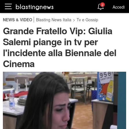
2
Accedi
NEWS & VIDEO
Blasting News Italia
>
Tv e Gossip
Grande Fratello Vip: Giulia
Salemi piange in tv per
l'incidente alla Biennale del
Cinema