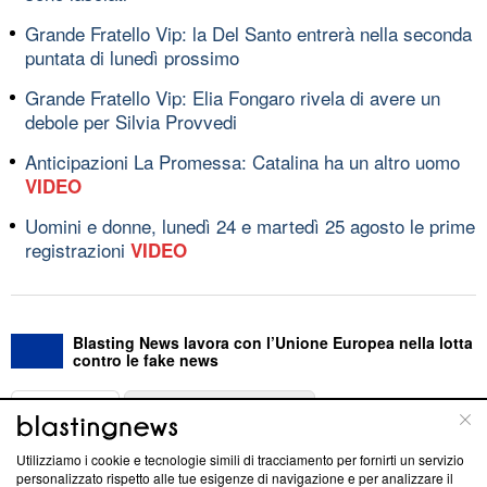
Grande Fratello Vip: la Del Santo entrerà nella seconda
puntata di lunedì prossimo
Grande Fratello Vip: Elia Fongaro rivela di avere un
debole per Silvia Provvedi
Anticipazioni La Promessa: Catalina ha un altro uomo
VIDEO
Uomini e donne, lunedì 24 e martedì 25 agosto le prime
registrazioni
VIDEO
Blasting News lavora con l’Unione Europea nella lotta
contro le fake news
ABOUT
LINEA EDITORIALE
Utilizziamo i cookie e tecnologie simili di tracciamento per fornirti un servizio
Questa sezione offre informazioni trasparenti su Blasting
personalizzato rispetto alle tue esigenze di navigazione e per analizzare il