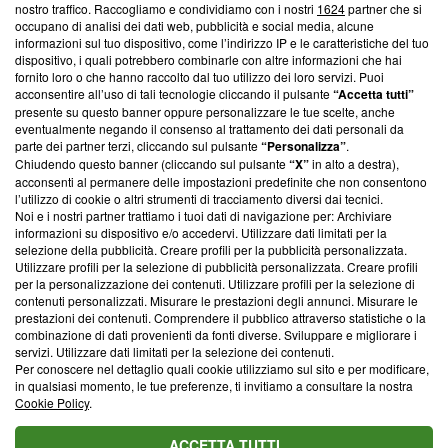
nostro traffico. Raccogliamo e condividiamo con i nostri
1624
partner che si
News, sui nostri processi editoriali e su come ci impegniamo a
occupano di analisi dei dati web, pubblicità e social media, alcune
creare news di qualità. Inoltre, afferma la nostra aderenza a
informazioni sul tuo dispositivo, come l’indirizzo IP e le caratteristiche del tuo
‘Trust Project - News with Integrity’
Blasting News non è
dispositivo, i quali potrebbero combinarle con altre informazioni che hai
ancora membro del programma, ma ha richiesto di farne
fornito loro o che hanno raccolto dal tuo utilizzo dei loro servizi. Puoi
parte; Trust Project non ha ancora effettuato una verifica di
acconsentire all’uso di tali tecnologie cliccando il pulsante
“Accetta tutti”
conformità agli standard.
presente su questo banner oppure personalizzare le tue scelte, anche
eventualmente negando il consenso al trattamento dei dati personali da
parte dei partner terzi, cliccando sul pulsante
“Personalizza”
.
Su di noi
Chiudendo questo banner (cliccando sul pulsante
“X”
in alto a destra),
acconsenti al permanere delle impostazioni predefinite che non consentono
Team editoriale
l’utilizzo di cookie o altri strumenti di tracciamento diversi dai tecnici.
Noi e i nostri partner trattiamo i tuoi dati di navigazione per: Archiviare
Corporate
informazioni su dispositivo e/o accedervi. Utilizzare dati limitati per la
selezione della pubblicità. Creare profili per la pubblicità personalizzata.
Redazione
Utilizzare profili per la selezione di pubblicità personalizzata. Creare profili
per la personalizzazione dei contenuti. Utilizzare profili per la selezione di
Informativa Privacy
contenuti personalizzati. Misurare le prestazioni degli annunci. Misurare le
prestazioni dei contenuti. Comprendere il pubblico attraverso statistiche o la
Cookie Policy
combinazione di dati provenienti da fonti diverse. Sviluppare e migliorare i
servizi. Utilizzare dati limitati per la selezione dei contenuti.
Blasting SA, IDI CHE-247.845.224, Via Carlo Frasca, 3 - 6900
Per conoscere nel dettaglio quali cookie utilizziamo sul sito e per modificare,
Lugano (Svizzera) Tel:
+39 0690258937
in qualsiasi momento, le tue preferenze, ti invitiamo a consultare la nostra
Cookie Policy
.
© 2026 Blasting News
ACCETTA TUTTI