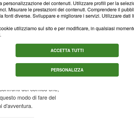
iri di parole, ha ammesso
la personalizzazione dei contenuti. Utilizzare profili per la selez
 fatte da Battista. Il
ci. Misurare le prestazioni dei contenuti. Comprendere il pubblic
fonti diverse. Sviluppare e migliorare i servizi. Utilizzare dati l
e sue 'difficoltà di
ico romano che ha subito
ookie utilizziamo sul sito e per modificare, in qualsiasi momento,
ver spiegato per ben
.
ACCETTA TUTTI
lle parole dell'ex velino di
sei un pò presuntuoso'.
PERSONALIZZA
ontinuato a mantenere un
confronti del comico che,
questo modo di fare del
i d'avventura.