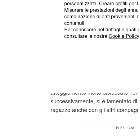
Quest'ultimo, infatti, senza troppi g
personalizzata. Creare profili per 
di non comprendere spesso le battute
Misurare le prestazioni degli annun
combinazione di dati provenienti da 
fatto che Fongaro abbia manifestato l
contenuti.
comprensione' ha infastidito il com
Per conoscere nel dettaglio quali c
ribattuto, dicendo ironicamente di a
consultare la nostra
Cookie Policy
quattro volte la barzelletta ad Elia.
Battista, inoltre, un pò infastidito da
Striscia, gli ha detto: 'Secondo me 
Nonostante la lite, però, Elia ha c
atteggiamento molto distaccato nei 
successivamente, si è lamentato di 
ragazzo anche con gli altri compagn