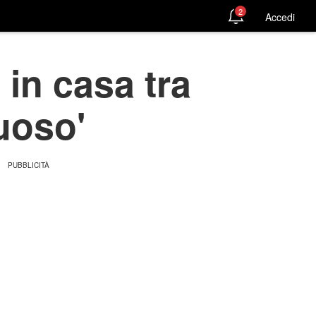
2
Accedi
 in casa tra
uoso'