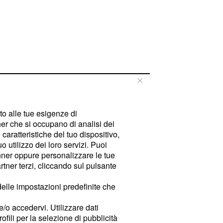
tto alle tue esigenze di
er che si occupano di analisi dei
caratteristiche del tuo dispositivo,
 utilizzo dei loro servizi. Puoi
ner oppure personalizzare le tue
tner terzi, cliccando sul pulsante
delle impostazioni predefinite che
e/o accedervi. Utilizzare dati
rofili per la selezione di pubblicità