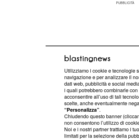
Utilizziamo i cookie e tecnologie s
navigazione e per analizzare il no
dati web, pubblicità e social media,
i quali potrebbero combinarle con a
acconsentire all’uso di tali tecnol
scelte, anche eventualmente negand
Nello specifico, Maurizio Battista h
“Personalizza”
.
delle barzellette che, tuttavia, non
Chiudendo questo banner (clicca
non consentono l’utilizzo di cookie 
di tanto dall'ex velino
Elia Fongaro.
Noi e i nostri partner trattiamo i t
limitati per la selezione della pubb