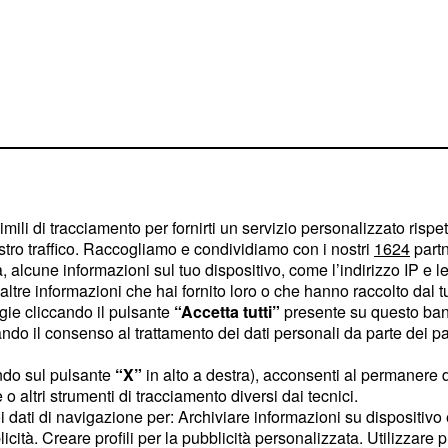
imili di tracciamento per fornirti un servizio personalizzato rispe
stro traffico. Raccogliamo e condividiamo con i nostri
1624
partn
 alcune informazioni sul tuo dispositivo, come l’indirizzo IP e le 
ltre informazioni che hai fornito loro o che hanno raccolto dal tuo
ogie cliccando il pulsante
“Accetta tutti”
presente su questo ban
o il consenso al trattamento dei dati personali da parte dei par
a cominciato a raccontare
 sono state apprezzate più
ndo sul pulsante
“X”
in alto a destra), acconsenti al permanere 
o altri strumenti di tracciamento diversi dai tecnici.
uoi dati di navigazione per: Archiviare informazioni su dispositivo 
licità. Creare profili per la pubblicità personalizzata. Utilizzare p