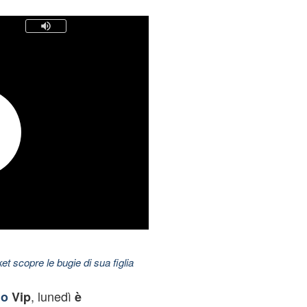
t scopre le bugie di sua figlia
,
lunedì
lo
Vip
è