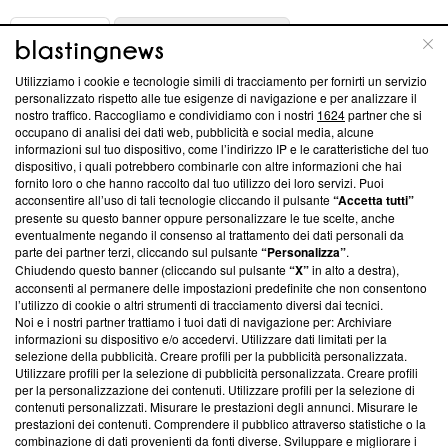
ABOUT
LINEA EDITORIALE
Utilizziamo i cookie e tecnologie simili di tracciamento per fornirti un servizio
Questa sezione offre informazioni trasparenti su Blasting
personalizzato rispetto alle tue esigenze di navigazione e per analizzare il
nostro traffico. Raccogliamo e condividiamo con i nostri
1624
partner che si
News, sui nostri processi editoriali e su come ci impegniamo a
occupano di analisi dei dati web, pubblicità e social media, alcune
creare news di qualità. Inoltre, afferma la nostra aderenza a
informazioni sul tuo dispositivo, come l’indirizzo IP e le caratteristiche del tuo
‘Trust Project - News with Integrity’
Blasting News non è
dispositivo, i quali potrebbero combinarle con altre informazioni che hai
ancora membro del programma, ma ha richiesto di farne
fornito loro o che hanno raccolto dal tuo utilizzo dei loro servizi. Puoi
parte; Trust Project non ha ancora effettuato una verifica di
acconsentire all’uso di tali tecnologie cliccando il pulsante
“Accetta tutti”
conformità agli standard.
presente su questo banner oppure personalizzare le tue scelte, anche
eventualmente negando il consenso al trattamento dei dati personali da
parte dei partner terzi, cliccando sul pulsante
“Personalizza”
.
Su di noi
Chiudendo questo banner (cliccando sul pulsante
“X”
in alto a destra),
acconsenti al permanere delle impostazioni predefinite che non consentono
Team editoriale
l’utilizzo di cookie o altri strumenti di tracciamento diversi dai tecnici.
Noi e i nostri partner trattiamo i tuoi dati di navigazione per: Archiviare
Corporate
informazioni su dispositivo e/o accedervi. Utilizzare dati limitati per la
selezione della pubblicità. Creare profili per la pubblicità personalizzata.
Redazione
Utilizzare profili per la selezione di pubblicità personalizzata. Creare profili
per la personalizzazione dei contenuti. Utilizzare profili per la selezione di
Informativa Privacy
contenuti personalizzati. Misurare le prestazioni degli annunci. Misurare le
prestazioni dei contenuti. Comprendere il pubblico attraverso statistiche o la
Cookie Policy
combinazione di dati provenienti da fonti diverse. Sviluppare e migliorare i