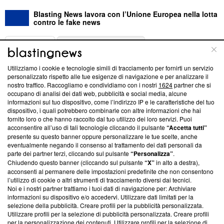
Blasting News lavora con l’Unione Europea nella lotta
contro le fake news
ABOUT
LINEA EDITORIALE
Utilizziamo i cookie e tecnologie simili di tracciamento per fornirti un servizio
Questa sezione offre informazioni trasparenti su Blasting
personalizzato rispetto alle tue esigenze di navigazione e per analizzare il
nostro traffico. Raccogliamo e condividiamo con i nostri
1624
partner che si
News, sui nostri processi editoriali e su come ci impegniamo a
occupano di analisi dei dati web, pubblicità e social media, alcune
creare news di qualità. Inoltre, afferma la nostra aderenza a
informazioni sul tuo dispositivo, come l’indirizzo IP e le caratteristiche del tuo
‘Trust Project - News with Integrity’
Blasting News non è
dispositivo, i quali potrebbero combinarle con altre informazioni che hai
ancora membro del programma, ma ha richiesto di farne
fornito loro o che hanno raccolto dal tuo utilizzo dei loro servizi. Puoi
parte; Trust Project non ha ancora effettuato una verifica di
acconsentire all’uso di tali tecnologie cliccando il pulsante
“Accetta tutti”
conformità agli standard.
presente su questo banner oppure personalizzare le tue scelte, anche
eventualmente negando il consenso al trattamento dei dati personali da
parte dei partner terzi, cliccando sul pulsante
“Personalizza”
.
Su di noi
Chiudendo questo banner (cliccando sul pulsante
“X”
in alto a destra),
acconsenti al permanere delle impostazioni predefinite che non consentono
Team editoriale
l’utilizzo di cookie o altri strumenti di tracciamento diversi dai tecnici.
Noi e i nostri partner trattiamo i tuoi dati di navigazione per: Archiviare
Corporate
informazioni su dispositivo e/o accedervi. Utilizzare dati limitati per la
selezione della pubblicità. Creare profili per la pubblicità personalizzata.
Redazione
Utilizzare profili per la selezione di pubblicità personalizzata. Creare profili
per la personalizzazione dei contenuti. Utilizzare profili per la selezione di