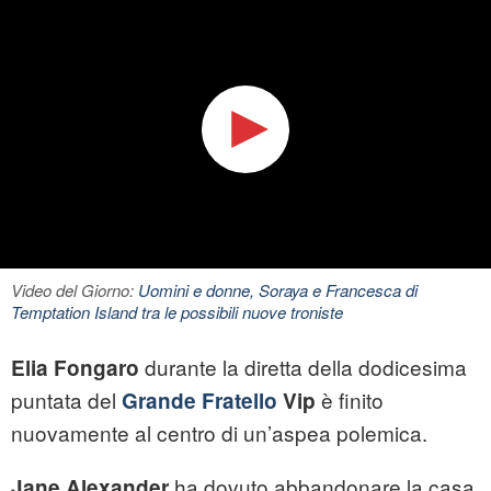
Video del Giorno:
Uomini e donne, Soraya e Francesca di
Temptation Island tra le possibili nuove troniste
durante la diretta della dodicesima
Elia Fongaro
puntata del
è finito
Grande Fratello
Vip
nuovamente al centro di un’aspea polemica.
ha dovuto abbandonare la casa
Jane Alexander