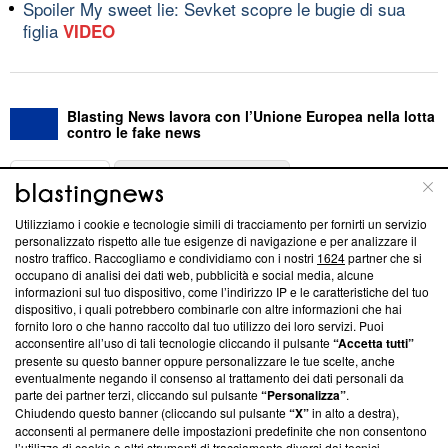
Spoiler My sweet lie: Sevket scopre le bugie di sua
figlia
VIDEO
Blasting News lavora con l’Unione Europea nella lotta
contro le fake news
ABOUT
LINEA EDITORIALE
Utilizziamo i cookie e tecnologie simili di tracciamento per fornirti un servizio
Questa sezione offre informazioni trasparenti su Blasting
personalizzato rispetto alle tue esigenze di navigazione e per analizzare il
nostro traffico. Raccogliamo e condividiamo con i nostri
1624
partner che si
News, sui nostri processi editoriali e su come ci impegniamo a
occupano di analisi dei dati web, pubblicità e social media, alcune
creare news di qualità. Inoltre, afferma la nostra aderenza a
informazioni sul tuo dispositivo, come l’indirizzo IP e le caratteristiche del tuo
‘Trust Project - News with Integrity’
Blasting News non è
dispositivo, i quali potrebbero combinarle con altre informazioni che hai
ancora membro del programma, ma ha richiesto di farne
fornito loro o che hanno raccolto dal tuo utilizzo dei loro servizi. Puoi
parte; Trust Project non ha ancora effettuato una verifica di
acconsentire all’uso di tali tecnologie cliccando il pulsante
“Accetta tutti”
conformità agli standard.
presente su questo banner oppure personalizzare le tue scelte, anche
eventualmente negando il consenso al trattamento dei dati personali da
parte dei partner terzi, cliccando sul pulsante
“Personalizza”
.
Su di noi
Chiudendo questo banner (cliccando sul pulsante
“X”
in alto a destra),
acconsenti al permanere delle impostazioni predefinite che non consentono
Team editoriale
l’utilizzo di cookie o altri strumenti di tracciamento diversi dai tecnici.