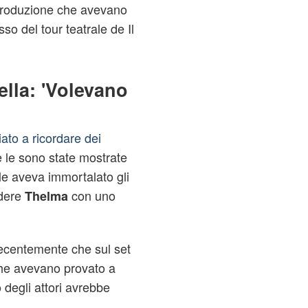
 produzione che avevano
so del tour teatrale de Il
lla: 'Volevano
ato a ricordare dei
e le sono state mostrate
ale aveva immortalato gli
edere
con uno
Thelma
recentemente che sul set
 che avevano provato a
 degli attori avrebbe