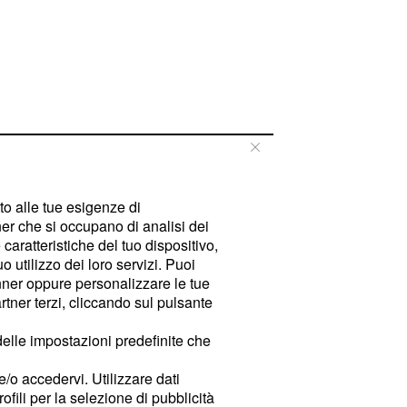
tto alle tue esigenze di
er che si occupano di analisi dei
caratteristiche del tuo dispositivo,
 utilizzo dei loro servizi. Puoi
ner oppure personalizzare le tue
tner terzi, cliccando sul pulsante
delle impostazioni predefinite che
e/o accedervi. Utilizzare dati
rofili per la selezione di pubblicità