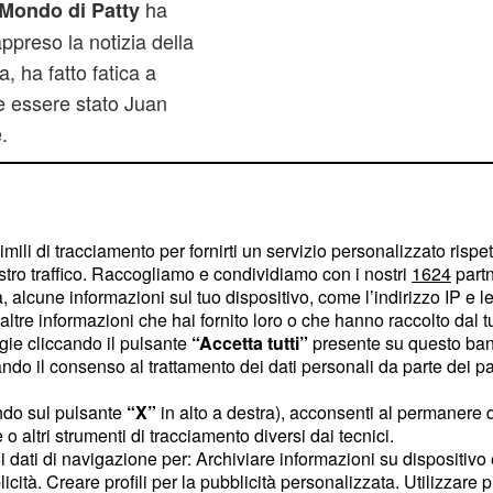
ha
 Mondo di Patty
ppreso la notizia della
, ha fatto fatica a
e essere stato Juan
.
imili di tracciamento per fornirti un servizio personalizzato rispe
stro traffico. Raccogliamo e condividiamo con i nostri
1624
partn
 alcune informazioni sul tuo dispositivo, come l’indirizzo IP e le 
ltre informazioni che hai fornito loro o che hanno raccolto dal tuo
ogie cliccando il pulsante
“Accetta tutti”
presente su questo ban
o il consenso al trattamento dei dati personali da parte dei par
ndo sul pulsante
“X”
in alto a destra), acconsenti al permanere 
o altri strumenti di tracciamento diversi dai tecnici.
uoi dati di navigazione per: Archiviare informazioni su dispositivo 
licità. Creare profili per la pubblicità personalizzata. Utilizzare p