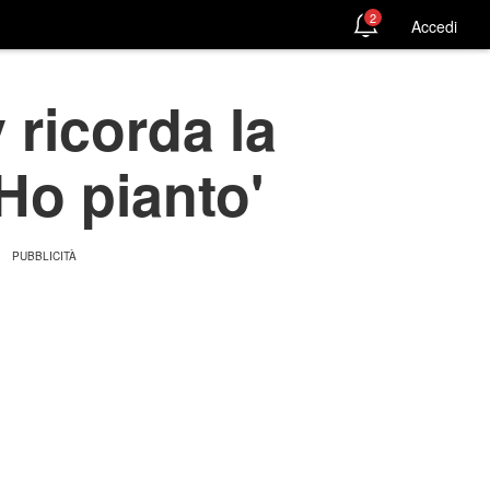
2
Accedi
 ricorda la
'Ho pianto'