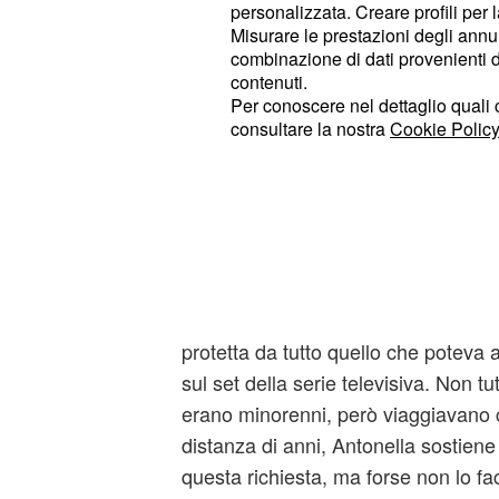
personalizzata. Creare profili per 
Misurare le prestazioni degli annun
combinazione di dati provenienti da 
'Non può essere Juan, una persona
contenuti.
Per conoscere nel dettaglio quali c
Poi ho pianto', ha dichiarato l'attric
consultare la nostra
Cookie Policy
alcuni aneddoti di quella famosa not
avvenuta la violenza.
Brenda ha rivelato che lei non dor
Thelma e quindi non ricorda nulla in 
sera, aggiungendo che lei ha sempr
mamma al seguito, che in un certo m
protetta da tutto quello che poteva
sul set della serie televisiva. Non tutt
erano minorenni, però viaggiavano c
distanza di anni, Antonella sostiene
questa richiesta, ma forse non lo f