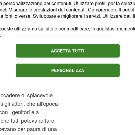
la personalizzazione dei contenuti. Utilizzare profili per la selez
ci. Misurare le prestazioni dei contenuti. Comprendere il pubblic
fonti diverse. Sviluppare e migliorare i servizi. Utilizzare dati l
 che non sembrava così.
ookie utilizziamo sul sito e per modificare, in qualsiasi momento,
e, la quale poi ha svelato
.
te in cui sarebbe
ACCETTA TUTTI
miva nella camera con
particolare di quella
PERSONALIZZA
e viaggiato con sua
odo l'ha tutelata e
 accadere di spiacevole
i gli attori, che all'epoca
on i genitori e a
 che tutti potevano fare
acevano per paura di una