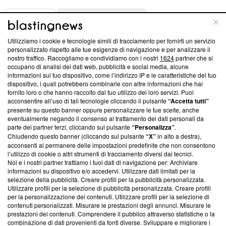
ABOUT
LINEA EDITORIALE
Utilizziamo i cookie e tecnologie simili di tracciamento per fornirti un servizio
Questa sezione offre informazioni trasparenti su Blasting
personalizzato rispetto alle tue esigenze di navigazione e per analizzare il
nostro traffico. Raccogliamo e condividiamo con i nostri
1624
partner che si
News, sui nostri processi editoriali e su come ci impegniamo a
occupano di analisi dei dati web, pubblicità e social media, alcune
creare news di qualità. Inoltre, afferma la nostra aderenza a
informazioni sul tuo dispositivo, come l’indirizzo IP e le caratteristiche del tuo
‘Trust Project - News with Integrity’
Blasting News non è
dispositivo, i quali potrebbero combinarle con altre informazioni che hai
ancora membro del programma, ma ha richiesto di farne
fornito loro o che hanno raccolto dal tuo utilizzo dei loro servizi. Puoi
parte; Trust Project non ha ancora effettuato una verifica di
acconsentire all’uso di tali tecnologie cliccando il pulsante
“Accetta tutti”
conformità agli standard.
presente su questo banner oppure personalizzare le tue scelte, anche
eventualmente negando il consenso al trattamento dei dati personali da
parte dei partner terzi, cliccando sul pulsante
“Personalizza”
.
Su di noi
Chiudendo questo banner (cliccando sul pulsante
“X”
in alto a destra),
acconsenti al permanere delle impostazioni predefinite che non consentono
Team editoriale
l’utilizzo di cookie o altri strumenti di tracciamento diversi dai tecnici.
Noi e i nostri partner trattiamo i tuoi dati di navigazione per: Archiviare
Corporate
informazioni su dispositivo e/o accedervi. Utilizzare dati limitati per la
selezione della pubblicità. Creare profili per la pubblicità personalizzata.
Redazione
Utilizzare profili per la selezione di pubblicità personalizzata. Creare profili
per la personalizzazione dei contenuti. Utilizzare profili per la selezione di
Informativa Privacy
contenuti personalizzati. Misurare le prestazioni degli annunci. Misurare le
prestazioni dei contenuti. Comprendere il pubblico attraverso statistiche o la
Cookie Policy
combinazione di dati provenienti da fonti diverse. Sviluppare e migliorare i