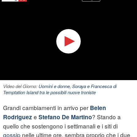
Video del Giorno:
Uomini e donne, Soraya e Francesca di
Temptation Island tra le possibili nuove troniste
Grandi cambiamenti in arrivo per
Belen
e
? Stando a
Rodriguez
Stefano De Martino
quello che sostengono i settimanali e i siti di
gossip
nelle ultime ore, sembra proprio che i due