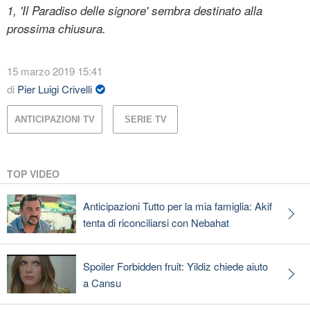
1, 'Il Paradiso delle signore' sembra destinato alla
prossima chiusura.
15 marzo 2019 15:41
di
Pier Luigi Crivelli
ANTICIPAZIONI TV
SERIE TV
TOP VIDEO
Anticipazioni Tutto per la mia famiglia: Akif
tenta di riconciliarsi con Nebahat
Spoiler Forbidden fruit: Yildiz chiede aiuto
a Cansu