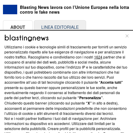
Blasting News lavora con l’Unione Europea nella lotta
contro le fake news
ABOUT
LINEA EDITORIALE
Questa sezione offre informazioni trasparenti su Blasting
Utilizziamo i cookie e tecnologie simili di tracciamento per fornirti un servizio
News, sui nostri processi editoriali e su come ci impegniamo a
personalizzato rispetto alle tue esigenze di navigazione e per analizzare il
creare news di qualità. Inoltre, afferma la nostra aderenza a
nostro traffico. Raccogliamo e condividiamo con i nostri
1624
partner che si
‘Trust Project - News with Integrity’
Blasting News non è
occupano di analisi dei dati web, pubblicità e social media, alcune
informazioni sul tuo dispositivo, come l’indirizzo IP e le caratteristiche del tuo
ancora membro del programma, ma ha richiesto di farne
dispositivo, i quali potrebbero combinarle con altre informazioni che hai
parte; Trust Project non ha ancora effettuato una verifica di
fornito loro o che hanno raccolto dal tuo utilizzo dei loro servizi. Puoi
conformità agli standard.
acconsentire all’uso di tali tecnologie cliccando il pulsante
“Accetta tutti”
presente su questo banner oppure personalizzare le tue scelte, anche
Su di noi
eventualmente negando il consenso al trattamento dei dati personali da
parte dei partner terzi, cliccando sul pulsante
“Personalizza”
.
Team editoriale
Chiudendo questo banner (cliccando sul pulsante
“X”
in alto a destra),
acconsenti al permanere delle impostazioni predefinite che non consentono
Corporate
l’utilizzo di cookie o altri strumenti di tracciamento diversi dai tecnici.
Noi e i nostri partner trattiamo i tuoi dati di navigazione per: Archiviare
Redazione
informazioni su dispositivo e/o accedervi. Utilizzare dati limitati per la
selezione della pubblicità. Creare profili per la pubblicità personalizzata.