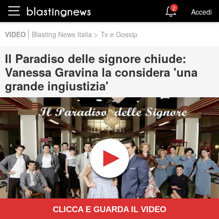
2
Accedi
VIDEO
Blasting News Italia
>
Tv e Gossip
Il Paradiso delle signore chiude:
Vanessa Gravina la considera 'una
grande ingiustizia'
CLICCA E GUARDA IL VIDEO