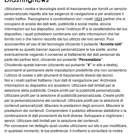
Utilizziamo i cookie e tecnologie simili di tracciamento per fornirti un servizio
Questa sezione offre informazioni trasparenti su Blasting
personalizzato rispetto alle tue esigenze di navigazione e per analizzare il
nostro traffico. Raccogliamo e condividiamo con i nostri
1624
partner che si
News, sui nostri processi editoriali e su come ci impegniamo a
occupano di analisi dei dati web, pubblicità e social media, alcune
creare news di qualità. Inoltre, afferma la nostra aderenza a
informazioni sul tuo dispositivo, come l’indirizzo IP e le caratteristiche del tuo
‘Trust Project - News with Integrity’
Blasting News non è
dispositivo, i quali potrebbero combinarle con altre informazioni che hai
ancora membro del programma, ma ha richiesto di farne
fornito loro o che hanno raccolto dal tuo utilizzo dei loro servizi. Puoi
parte; Trust Project non ha ancora effettuato una verifica di
acconsentire all’uso di tali tecnologie cliccando il pulsante
“Accetta tutti”
conformità agli standard.
presente su questo banner oppure personalizzare le tue scelte, anche
eventualmente negando il consenso al trattamento dei dati personali da
parte dei partner terzi, cliccando sul pulsante
“Personalizza”
.
Su di noi
Chiudendo questo banner (cliccando sul pulsante
“X”
in alto a destra),
acconsenti al permanere delle impostazioni predefinite che non consentono
Team editoriale
l’utilizzo di cookie o altri strumenti di tracciamento diversi dai tecnici.
Noi e i nostri partner trattiamo i tuoi dati di navigazione per: Archiviare
Corporate
informazioni su dispositivo e/o accedervi. Utilizzare dati limitati per la
selezione della pubblicità. Creare profili per la pubblicità personalizzata.
Redazione
Utilizzare profili per la selezione di pubblicità personalizzata. Creare profili
per la personalizzazione dei contenuti. Utilizzare profili per la selezione di
Informativa Privacy
contenuti personalizzati. Misurare le prestazioni degli annunci. Misurare le
prestazioni dei contenuti. Comprendere il pubblico attraverso statistiche o la
Cookie Policy
combinazione di dati provenienti da fonti diverse. Sviluppare e migliorare i
servizi. Utilizzare dati limitati per la selezione dei contenuti.
Blasting SA, IDI CHE-247.845.224, Via Carlo Frasca, 3 - 6900
Per conoscere nel dettaglio quali cookie utilizziamo sul sito e per modificare,
Lugano (Svizzera) Tel:
+39 0690258937
in qualsiasi momento, le tue preferenze, ti invitiamo a consultare la nostra