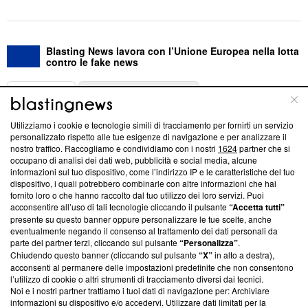
Blasting News lavora con l’Unione Europea nella lotta
contro le fake news
ABOUT
LINEA EDITORIALE
Utilizziamo i cookie e tecnologie simili di tracciamento per fornirti un servizio
Questa sezione offre informazioni trasparenti su Blasting
personalizzato rispetto alle tue esigenze di navigazione e per analizzare il
nostro traffico. Raccogliamo e condividiamo con i nostri
1624
partner che si
News, sui nostri processi editoriali e su come ci impegniamo a
occupano di analisi dei dati web, pubblicità e social media, alcune
creare news di qualità. Inoltre, afferma la nostra aderenza a
informazioni sul tuo dispositivo, come l’indirizzo IP e le caratteristiche del tuo
‘Trust Project - News with Integrity’
Blasting News non è
dispositivo, i quali potrebbero combinarle con altre informazioni che hai
ancora membro del programma, ma ha richiesto di farne
fornito loro o che hanno raccolto dal tuo utilizzo dei loro servizi. Puoi
parte; Trust Project non ha ancora effettuato una verifica di
acconsentire all’uso di tali tecnologie cliccando il pulsante
“Accetta tutti”
conformità agli standard.
presente su questo banner oppure personalizzare le tue scelte, anche
eventualmente negando il consenso al trattamento dei dati personali da
parte dei partner terzi, cliccando sul pulsante
“Personalizza”
.
Su di noi
Chiudendo questo banner (cliccando sul pulsante
“X”
in alto a destra),
acconsenti al permanere delle impostazioni predefinite che non consentono
Team editoriale
l’utilizzo di cookie o altri strumenti di tracciamento diversi dai tecnici.
Noi e i nostri partner trattiamo i tuoi dati di navigazione per: Archiviare
Corporate
informazioni su dispositivo e/o accedervi. Utilizzare dati limitati per la