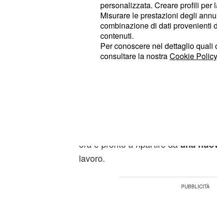
riavvicinamento in corso tra i genitor
personalizzata. Creare profili per 
la notizia del
che l'ex balle
trasloco
Misurare le prestazioni degli annun
combinazione di dati provenienti da 
nuova casa a Milano.
contenuti.
Per conoscere nel dettaglio quali c
Lasciato l'appartamento dove conviv
consultare la nostra
Cookie Policy
napoletano ne ha comprato (oppure pr
dove si sta trasferendo proprio in que
settembre.
Il presentatore Rai, dunque, pare e
pace: la storia d'amore con la showgi
ora è pronto a ripartire da
una nuo
lavoro.