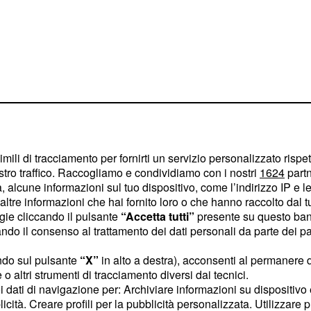
imili di tracciamento per fornirti un servizio personalizzato rispe
stro traffico. Raccogliamo e condividiamo con i nostri
1624
partn
o De Martino
 alcune informazioni sul tuo dispositivo, come l’indirizzo IP e le 
ltre informazioni che hai fornito loro o che hanno raccolto dal tuo
ogie cliccando il pulsante
“Accetta tutti”
presente su questo ban
o il consenso al trattamento dei dati personali da parte dei par
 insistentemente
che
riconquistare l'ex moglie
ndo sul pulsante
“X”
in alto a destra), acconsenti al permanere 
gni volta un sonoro "due
o altri strumenti di tracciamento diversi dai tecnici.
uoi dati di navigazione per: Archiviare informazioni su dispositivo 
e non c'è nessun
licità. Creare profili per la pubblicità personalizzata. Utilizzare p