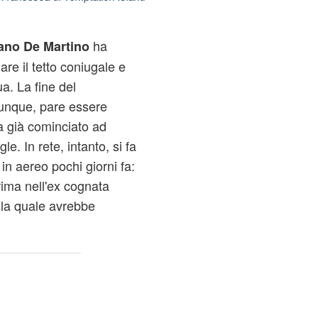
ha
ano De Martino
re il tetto coniugale e
ua. La fine del
dunque, pare essere
ha già cominciato ad
e. In rete, intanto, si fa
 in aereo pochi giorni fa:
rima nell'ex cognata
n la quale avrebbe