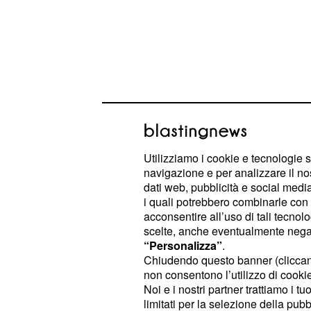
Utilizziamo i cookie e tecnologie s
navigazione e per analizzare il no
Nuova vita per Stefan
dati web, pubblicità e social media,
i quali potrebbero combinarle con a
dopo la separazione
acconsentire all’uso di tali tecnol
scelte, anche eventualmente negand
Le riviste di
gossip
hanno sostenuto
“Personalizza”
.
Stefano De Martino
abbia provato a 
Chiudendo questo banner (clicca
Belen durante l'estate, ricevendo o
non consentono l’utilizzo di cookie 
Noi e i nostri partner trattiamo i t
di picche". A conferma del fatto ch
limitati per la selezione della pubb