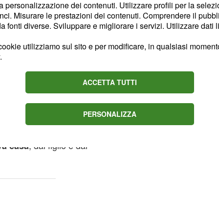
i di Santiago, è arrivata
la personalizzazione dei contenuti. Utilizzare profili per la selez
rino sta facendo in una
ci. Misurare le prestazioni dei contenuti. Comprendere il pubblic
fonti diverse. Sviluppare e migliorare i servizi. Utilizzare dati l
ookie utilizziamo sul sito e per modificare, in qualsiasi momento,
eva con la Rodriguez, il
.
eso in affitto) un altro
sti primi giorni di
ACCETTA TUTTI
PERSONALIZZA
ssersi messo l'anima in
rl argentina è finita e lui
, dal figlio e dal
va casa