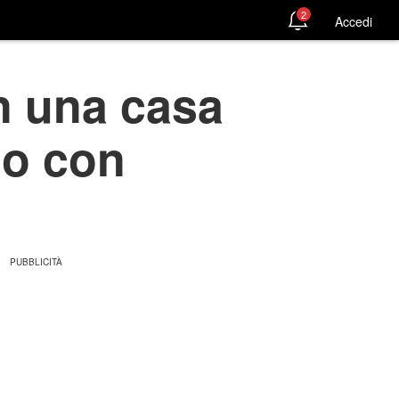
2
Accedi
n una casa
no con