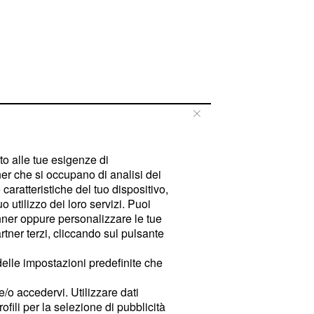
tto alle tue esigenze di
er che si occupano di analisi dei
caratteristiche del tuo dispositivo,
 utilizzo dei loro servizi. Puoi
ner oppure personalizzare le tue
tner terzi, cliccando sul pulsante
delle impostazioni predefinite che
e/o accedervi. Utilizzare dati
rofili per la selezione di pubblicità