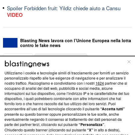
Spoiler Forbidden fruit: Yildiz chiede aiuto a Cansu
VIDEO
Blasting News lavora con l’Unione Europea nella lotta
contro le fake news
ABOUT
LINEA EDITORIALE
Utilizziamo i cookie e tecnologie simili di tracciamento per fornirti un servizio
Questa sezione offre informazioni trasparenti su Blasting
personalizzato rispetto alle tue esigenze di navigazione e per analizzare il
nostro traffico. Raccogliamo e condividiamo con i nostri
1624
partner che si
News, sui nostri processi editoriali e su come ci impegniamo a
occupano di analisi dei dati web, pubblicità e social media, alcune
creare news di qualità. Inoltre, afferma la nostra aderenza a
informazioni sul tuo dispositivo, come l’indirizzo IP e le caratteristiche del tuo
‘Trust Project - News with Integrity’
Blasting News non è
dispositivo, i quali potrebbero combinarle con altre informazioni che hai
ancora membro del programma, ma ha richiesto di farne
fornito loro o che hanno raccolto dal tuo utilizzo dei loro servizi. Puoi
parte; Trust Project non ha ancora effettuato una verifica di
acconsentire all’uso di tali tecnologie cliccando il pulsante
“Accetta tutti”
conformità agli standard.
presente su questo banner oppure personalizzare le tue scelte, anche
eventualmente negando il consenso al trattamento dei dati personali da
parte dei partner terzi, cliccando sul pulsante
“Personalizza”
.
Su di noi
Chiudendo questo banner (cliccando sul pulsante
“X”
in alto a destra),