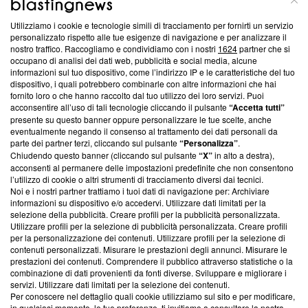
Utilizziamo i cookie e tecnologie simili di tracciamento per fornirti un servizio
Questa sezione offre informazioni trasparenti su Blasting
personalizzato rispetto alle tue esigenze di navigazione e per analizzare il
nostro traffico. Raccogliamo e condividiamo con i nostri
1624
partner che si
News, sui nostri processi editoriali e su come ci impegniamo a
occupano di analisi dei dati web, pubblicità e social media, alcune
creare news di qualità. Inoltre, afferma la nostra aderenza a
informazioni sul tuo dispositivo, come l’indirizzo IP e le caratteristiche del tuo
‘Trust Project - News with Integrity’
Blasting News non è
dispositivo, i quali potrebbero combinarle con altre informazioni che hai
ancora membro del programma, ma ha richiesto di farne
fornito loro o che hanno raccolto dal tuo utilizzo dei loro servizi. Puoi
parte; Trust Project non ha ancora effettuato una verifica di
acconsentire all’uso di tali tecnologie cliccando il pulsante
“Accetta tutti”
conformità agli standard.
presente su questo banner oppure personalizzare le tue scelte, anche
eventualmente negando il consenso al trattamento dei dati personali da
parte dei partner terzi, cliccando sul pulsante
“Personalizza”
.
Su di noi
Chiudendo questo banner (cliccando sul pulsante
“X”
in alto a destra),
acconsenti al permanere delle impostazioni predefinite che non consentono
Team editoriale
l’utilizzo di cookie o altri strumenti di tracciamento diversi dai tecnici.
Noi e i nostri partner trattiamo i tuoi dati di navigazione per: Archiviare
Corporate
informazioni su dispositivo e/o accedervi. Utilizzare dati limitati per la
selezione della pubblicità. Creare profili per la pubblicità personalizzata.
Redazione
Utilizzare profili per la selezione di pubblicità personalizzata. Creare profili
per la personalizzazione dei contenuti. Utilizzare profili per la selezione di
Informativa Privacy
contenuti personalizzati. Misurare le prestazioni degli annunci. Misurare le
prestazioni dei contenuti. Comprendere il pubblico attraverso statistiche o la
Cookie Policy
combinazione di dati provenienti da fonti diverse. Sviluppare e migliorare i
servizi. Utilizzare dati limitati per la selezione dei contenuti.
Blasting SA, IDI CHE-247.845.224, Via Carlo Frasca, 3 - 6900
Per conoscere nel dettaglio quali cookie utilizziamo sul sito e per modificare,
Lugano (Svizzera) Tel:
+39 0690258937
in qualsiasi momento, le tue preferenze, ti invitiamo a consultare la nostra