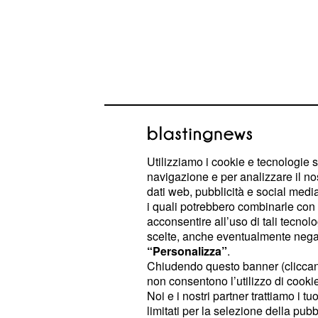
Utilizziamo i cookie e tecnologie s
navigazione e per analizzare il no
dati web, pubblicità e social media,
i quali potrebbero combinarle con a
Ida e Riccardo, lei vo
acconsentire all’uso di tali tecnol
ora lui è fidanzato c
scelte, anche eventualmente negand
“Personalizza”
.
Come svelato sulle pagine della rivi
Chiudendo questo banner (clicca
non consentono l’utilizzo di cookie 
Platano pare che volesse sposare p
Noi e i nostri partner trattiamo i t
dato che in diverse occasioni ha a
limitati per la selezione della pubb