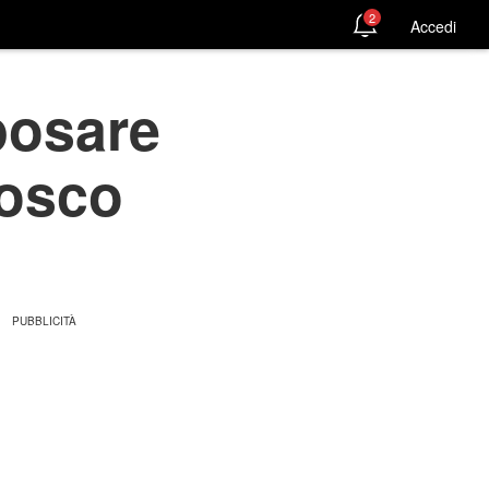
2
Accedi
posare
nosco