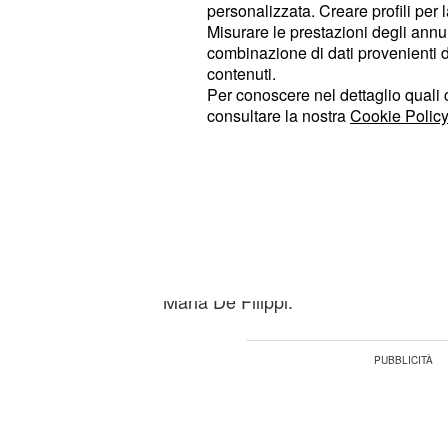
realmente innamorata del cavaliere c
personalizzata. Creare profili per 
Misurare le prestazioni degli annun
cuore della trasmissione di Maria De
combinazione di dati provenienti da 
contenuti.
"Ida, che voleva sposarlo, tornerà da
Per conoscere nel dettaglio quali c
facendo riferimento al fatto che Ida
consultare la nostra
Cookie Policy
potrebbe tornare di nuovo nel parte
donne.
A quanto pare, infatti, dopo l'addio
ha coronato il suo sogno d'amore c
Ida potrebbero aprirsi di nuovo le po
Maria De Filippi.