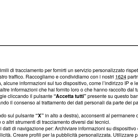
imili di tracciamento per fornirti un servizio personalizzato rispe
stro traffico. Raccogliamo e condividiamo con i nostri
1624
partn
 alcune informazioni sul tuo dispositivo, come l’indirizzo IP e le 
ltre informazioni che hai fornito loro o che hanno raccolto dal tuo
leva sposarlo:
ogie cliccando il pulsante
“Accetta tutti”
presente su questo ban
on Roberta
o il consenso al trattamento dei dati personali da parte dei par
sta "Nuovo Tv", Ida
ndo sul pulsante
“X”
in alto a destra), acconsenti al permanere 
o altri strumenti di tracciamento diversi dai tecnici.
er davvero Riccardo,
uoi dati di navigazione per: Archiviare informazioni su dispositivo 
mmesso di essere
licità. Creare profili per la pubblicità personalizzata. Utilizzare p