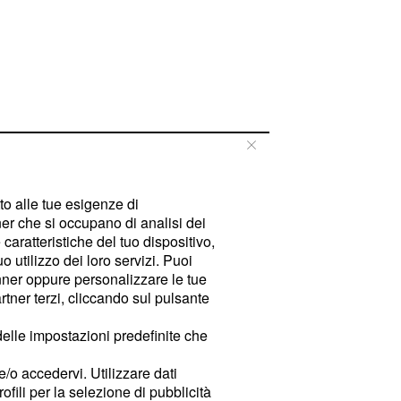
tto alle tue esigenze di
er che si occupano di analisi dei
caratteristiche del tuo dispositivo,
 utilizzo dei loro servizi. Puoi
ner oppure personalizzare le tue
tner terzi, cliccando sul pulsante
delle impostazioni predefinite che
e/o accedervi. Utilizzare dati
rofili per la selezione di pubblicità