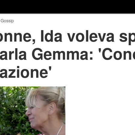
 Gossip
nne, Ida voleva s
parla Gemma: 'Co
azione'