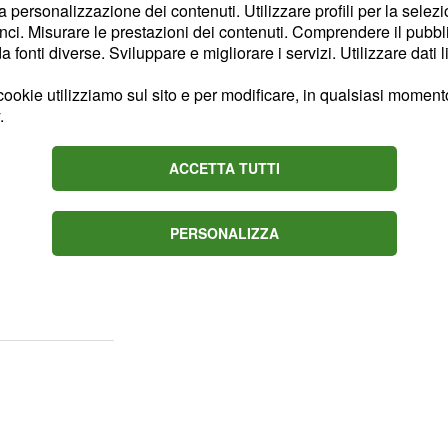
he le aveva rapito il
la personalizzazione dei contenuti. Utilizzare profili per la selez
ci. Misurare le prestazioni dei contenuti. Comprendere il pubblic
 Filippi.
fonti diverse. Sviluppare e migliorare i servizi. Utilizzare dati l
 Maria" scrive la rivista,
ookie utilizziamo sul sito e per modificare, in qualsiasi momento,
 Platano a breve
.
rre di dame di Uomini e
ACCETTA TUTTI
 del suo ex Riccardo che
PERSONALIZZA
on Roberta, ecco che per
rte della trasmissione di