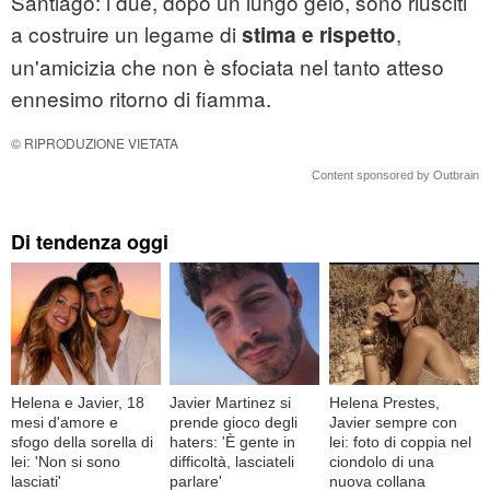
Santiago: i due, dopo un lungo gelo, sono riusciti
a costruire un legame di
,
stima e rispetto
un'amicizia che non è sfociata nel tanto atteso
ennesimo ritorno di fiamma.
© RIPRODUZIONE VIETATA
Content sponsored by Outbrain
Di tendenza oggi
Helena e Javier, 18
Javier Martinez si
Helena Prestes,
mesi d'amore e
prende gioco degli
Javier sempre con
sfogo della sorella di
haters: 'È gente in
lei: foto di coppia nel
lei: 'Non si sono
difficoltà, lasciateli
ciondolo di una
lasciati'
parlare'
nuova collana