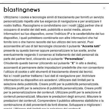
ABOUT
LINEA EDITORIALE
Utilizziamo i cookie e tecnologie simili di tracciamento per fornirti un servizio
Questa sezione offre informazioni trasparenti su Blasting
personalizzato rispetto alle tue esigenze di navigazione e per analizzare il
nostro traffico. Raccogliamo e condividiamo con i nostri
1624
partner che si
News, sui nostri processi editoriali e su come ci impegniamo a
occupano di analisi dei dati web, pubblicità e social media, alcune
creare news di qualità. Inoltre, afferma la nostra aderenza a
informazioni sul tuo dispositivo, come l’indirizzo IP e le caratteristiche del tuo
‘Trust Project - News with Integrity’
Blasting News non è
dispositivo, i quali potrebbero combinarle con altre informazioni che hai
ancora membro del programma, ma ha richiesto di farne
fornito loro o che hanno raccolto dal tuo utilizzo dei loro servizi. Puoi
parte; Trust Project non ha ancora effettuato una verifica di
acconsentire all’uso di tali tecnologie cliccando il pulsante
“Accetta tutti”
conformità agli standard.
presente su questo banner oppure personalizzare le tue scelte, anche
eventualmente negando il consenso al trattamento dei dati personali da
parte dei partner terzi, cliccando sul pulsante
“Personalizza”
.
Su di noi
Chiudendo questo banner (cliccando sul pulsante
“X”
in alto a destra),
acconsenti al permanere delle impostazioni predefinite che non consentono
Team editoriale
l’utilizzo di cookie o altri strumenti di tracciamento diversi dai tecnici.
Noi e i nostri partner trattiamo i tuoi dati di navigazione per: Archiviare
Corporate
informazioni su dispositivo e/o accedervi. Utilizzare dati limitati per la
selezione della pubblicità. Creare profili per la pubblicità personalizzata.
Redazione
Utilizzare profili per la selezione di pubblicità personalizzata. Creare profili
per la personalizzazione dei contenuti. Utilizzare profili per la selezione di
Informativa Privacy
contenuti personalizzati. Misurare le prestazioni degli annunci. Misurare le
prestazioni dei contenuti. Comprendere il pubblico attraverso statistiche o la
Cookie Policy
combinazione di dati provenienti da fonti diverse. Sviluppare e migliorare i
servizi. Utilizzare dati limitati per la selezione dei contenuti.