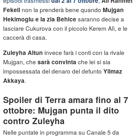
episodi trasmessi
,
dal 2 al 7 ottobre
Ali Rahmet
non la prenderà bene quando
Fekeli
Mujgan
saranno decise a
Hekimoglu e la zia Behice
lasciare Cukurova con il piccolo Kerem Alì, e le
caccerà di casa.
invece farà i conti con la rivale
Zuleyha Altun
Mujgan, che
che lei si sia
sarà convinta
impossessata del denaro del defunto
Yilmaz
.
Akkaya
Spoiler di Terra amara fino al 7
ottobre: Mujgan punta il dito
contro Zuleyha
Nelle puntate in programma su Canale 5 da