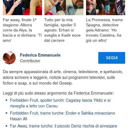
Far away, finale 1ª
Tutto per la mia
La Promessa, trame
stagione: Albora
famiglia, spoiler 5
Spagna, detective
corre da Alya, la
agosto: Erhan si
gela Adriano: 'Ho
bacia e si dichiara: 'Ti
sveglia e Kadir esce
trovato Catalina, ha
amo'
dal carcere
già un altro'
Federica Emmanuele
SEGUI
Contributor
Da sempre appassionata di arte, cinema, televisione, e spettacolo,
adora scrivere e leggere, notizie sui programmi televisivi, sulle
fiction e soap, e sul mondo del Gossip.
Leggi di più sullo stesso argomento da Federica Emmanuele:
Forbidden Fruit, spoiler turchi: Cagatay lascia Yildiz e si
risveglia a letto con Cansu
Forbidden Fruit, trame turche: Ender e Sahika minacciano
Hasan Alì
Far Away, trame turche: il piccolo Deniz rischia di annegare