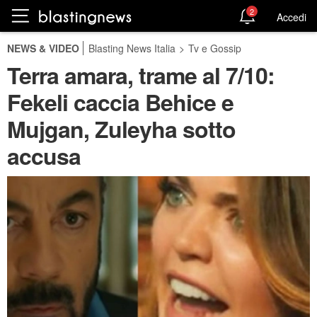
2
Accedi
NEWS & VIDEO
Blasting News Italia
>
Tv e Gossip
Terra amara, trame al 7/10:
Fekeli caccia Behice e
Mujgan, Zuleyha sotto
accusa