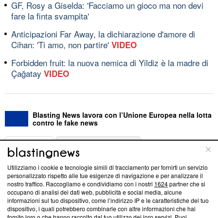
GF, Rosy a Giselda: 'Facciamo un gioco ma non devi
fare la finta svampita'
Anticipazioni Far Away, la dichiarazione d'amore di
Cihan: 'Ti amo, non partire'
VIDEO
Forbidden fruit: la nuova nemica di Yildiz è la madre di
Çağatay
VIDEO
Blasting News lavora con l’Unione Europea nella lotta
contro le fake news
ABOUT
LINEA EDITORIALE
Utilizziamo i cookie e tecnologie simili di tracciamento per fornirti un servizio
Questa sezione offre informazioni trasparenti su Blasting
personalizzato rispetto alle tue esigenze di navigazione e per analizzare il
nostro traffico. Raccogliamo e condividiamo con i nostri
1624
partner che si
News, sui nostri processi editoriali e su come ci impegniamo a
occupano di analisi dei dati web, pubblicità e social media, alcune
creare news di qualità. Inoltre, afferma la nostra aderenza a
informazioni sul tuo dispositivo, come l’indirizzo IP e le caratteristiche del tuo
‘Trust Project - News with Integrity’
Blasting News non è
dispositivo, i quali potrebbero combinarle con altre informazioni che hai
ancora membro del programma, ma ha richiesto di farne
fornito loro o che hanno raccolto dal tuo utilizzo dei loro servizi. Puoi