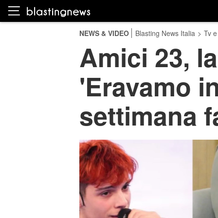
NEWS & VIDEO
Blasting News Italia
>
Tv e
Amici 23, l
'Eravamo in
settimana f