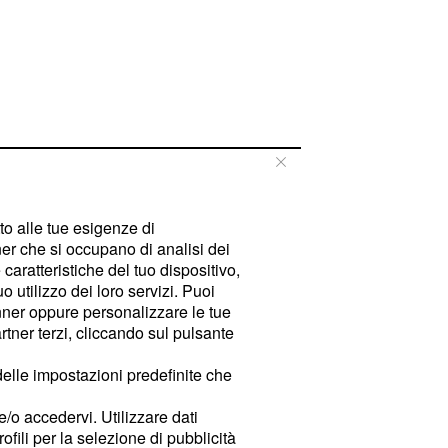
tto alle tue esigenze di
er che si occupano di analisi dei
caratteristiche del tuo dispositivo,
 utilizzo dei loro servizi. Puoi
ner oppure personalizzare le tue
tner terzi, cliccando sul pulsante
delle impostazioni predefinite che
e/o accedervi. Utilizzare dati
rofili per la selezione di pubblicità