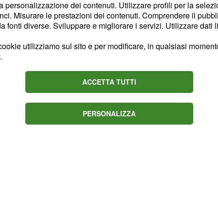
 distanza in questa
la personalizzazione dei contenuti. Utilizzare profili per la selez
ci. Misurare le prestazioni dei contenuti. Comprendere il pubblic
fonti diverse. Sviluppare e migliorare i servizi. Utilizzare dati l
te si è parlato di un
ookie utilizziamo sul sito e per modificare, in qualsiasi momento,
 Anna Pettinelli alla
.
imentalmente quando è
 lo ha sempre sostenuto
ACCETTA TUTTI
PERSONALIZZA