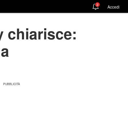
2
Accedi
 chiarisce:
na