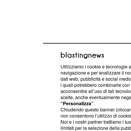
Aggiornamenti sui rag
Utilizziamo i cookie e tecnologie s
Il daytime di Amici che è andato in 
navigazione e per analizzare il no
spiazzato i fan per i baci che
Holy F
dati web, pubblicità e social media,
Sarah in casetta: a stupire molti spet
i quali potrebbero combinarle con a
acconsentire all’uso di tali tecnol
dell'avvicinamento che il cantante h
scelte, anche eventualmente negand
compagna di classe pur essendo
f
“Personalizza”
.
Chiudendo questo banner (clicca
Questo almeno è quello che emergev
non consentono l’utilizzo di cookie 
Noi e i nostri partner trattiamo i t
in particolare dai
che la dolc
video
limitati per la selezione della pubb