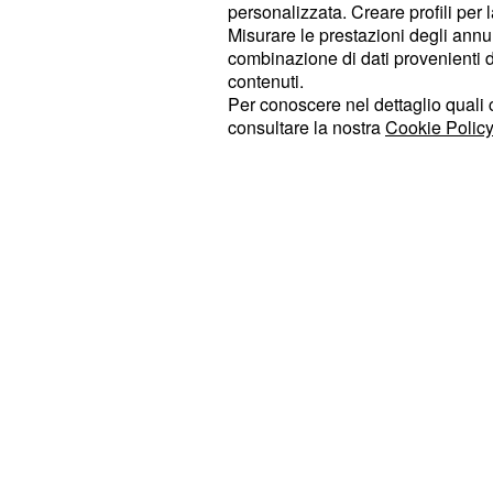
postava su TikTok per supportarlo a
personalizzata. Creare profili per 
nuova esperienza televisiva.
Misurare le prestazioni degli annun
combinazione di dati provenienti da 
contenuti.
Per meno di un giorno, dunque, in re
Per conoscere nel dettaglio quali c
possibile
del "pupillo" di
tradimento
consultare la nostra
Cookie Policy
persona alla quale era legato sent
entrato nella scuola, la stessa che
da casa.