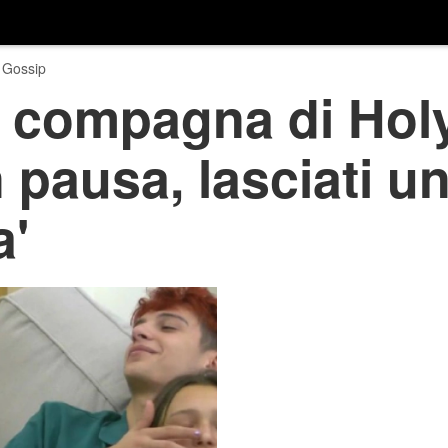
 Gossip
a compagna di Holy
 pausa, lasciati u
a'