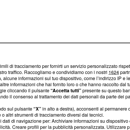
azzi di Amici
imili di tracciamento per fornirti un servizio personalizzato rispe
onda l'11 ottobre ha
stro traffico. Raccogliamo e condividiamo con i nostri
1624
partn
rancisco
ha dato a
 alcune informazioni sul tuo dispositivo, come l’indirizzo IP e le 
tatori, è stata la notizia
ltre informazioni che hai fornito loro o che hanno raccolto dal tuo
ogie cliccando il pulsante
“Accetta tutti”
presente su questo ban
a avuto con la
o il consenso al trattamento dei dati personali da parte dei par
.
idanzato
ndo sul pulsante
“X”
in alto a destra), acconsenti al permanere 
a dai social network, e
o altri strumenti di tracciamento diversi dai tecnici.
uoi dati di navigazione per: Archiviare informazioni su dispositivo 
e metà del giovane
licità. Creare profili per la pubblicità personalizzata. Utilizzare p