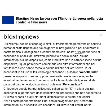
Blasting News lavora con l’Unione Europea nella lotta
contro le fake news
ABOUT
LINEA EDITORIALE
Utilizziamo i cookie e tecnologie simili di tracciamento per fornirti un servizio
Questa sezione offre informazioni trasparenti su Blasting
personalizzato rispetto alle tue esigenze di navigazione e per analizzare il
nostro traffico. Raccogliamo e condividiamo con i nostri
1624
partner che si
News, sui nostri processi editoriali e su come ci impegniamo a
occupano di analisi dei dati web, pubblicità e social media, alcune
creare news di qualità. Inoltre, afferma la nostra aderenza a
informazioni sul tuo dispositivo, come l’indirizzo IP e le caratteristiche del tuo
‘Trust Project - News with Integrity’
Blasting News non è
dispositivo, i quali potrebbero combinarle con altre informazioni che hai
ancora membro del programma, ma ha richiesto di farne
fornito loro o che hanno raccolto dal tuo utilizzo dei loro servizi. Puoi
parte; Trust Project non ha ancora effettuato una verifica di
acconsentire all’uso di tali tecnologie cliccando il pulsante
“Accetta tutti”
conformità agli standard.
presente su questo banner oppure personalizzare le tue scelte, anche
eventualmente negando il consenso al trattamento dei dati personali da
parte dei partner terzi, cliccando sul pulsante
“Personalizza”
.
Su di noi
Chiudendo questo banner (cliccando sul pulsante
“X”
in alto a destra),
acconsenti al permanere delle impostazioni predefinite che non consentono
Team editoriale
l’utilizzo di cookie o altri strumenti di tracciamento diversi dai tecnici.
Noi e i nostri partner trattiamo i tuoi dati di navigazione per: Archiviare
Corporate
informazioni su dispositivo e/o accedervi. Utilizzare dati limitati per la