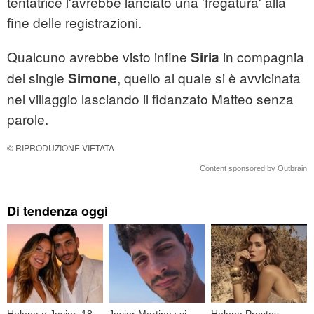
tentatrice l'avrebbe lanciato una 'fregatura' alla
fine delle registrazioni.
Qualcuno avrebbe visto infine
in compagnia
Siria
del single
, quello al quale si è avvicinata
Simone
nel villaggio lasciando il fidanzato Matteo senza
parole.
© RIPRODUZIONE VIETATA
Content sponsored by Outbrain
Di tendenza oggi
Helena e Javier, 18
Javier Martinez si
Helena Prestes,