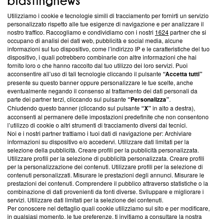
Utilizziamo i cookie e tecnologie simili di tracciamento per fornirti un servizio
Questa sezione offre informazioni trasparenti su Blasting
personalizzato rispetto alle tue esigenze di navigazione e per analizzare il
nostro traffico. Raccogliamo e condividiamo con i nostri
1624
partner che si
News, sui nostri processi editoriali e su come ci impegniamo a
occupano di analisi dei dati web, pubblicità e social media, alcune
creare news di qualità. Inoltre, afferma la nostra aderenza a
informazioni sul tuo dispositivo, come l’indirizzo IP e le caratteristiche del tuo
‘Trust Project - News with Integrity’
Blasting News non è
dispositivo, i quali potrebbero combinarle con altre informazioni che hai
ancora membro del programma, ma ha richiesto di farne
fornito loro o che hanno raccolto dal tuo utilizzo dei loro servizi. Puoi
parte; Trust Project non ha ancora effettuato una verifica di
acconsentire all’uso di tali tecnologie cliccando il pulsante
“Accetta tutti”
conformità agli standard.
presente su questo banner oppure personalizzare le tue scelte, anche
eventualmente negando il consenso al trattamento dei dati personali da
parte dei partner terzi, cliccando sul pulsante
“Personalizza”
.
Su di noi
Chiudendo questo banner (cliccando sul pulsante
“X”
in alto a destra),
acconsenti al permanere delle impostazioni predefinite che non consentono
Team editoriale
l’utilizzo di cookie o altri strumenti di tracciamento diversi dai tecnici.
Noi e i nostri partner trattiamo i tuoi dati di navigazione per: Archiviare
Corporate
informazioni su dispositivo e/o accedervi. Utilizzare dati limitati per la
selezione della pubblicità. Creare profili per la pubblicità personalizzata.
Redazione
Utilizzare profili per la selezione di pubblicità personalizzata. Creare profili
per la personalizzazione dei contenuti. Utilizzare profili per la selezione di
Informativa Privacy
contenuti personalizzati. Misurare le prestazioni degli annunci. Misurare le
prestazioni dei contenuti. Comprendere il pubblico attraverso statistiche o la
Cookie Policy
combinazione di dati provenienti da fonti diverse. Sviluppare e migliorare i
servizi. Utilizzare dati limitati per la selezione dei contenuti.
Blasting SA, IDI CHE-247.845.224, Via Carlo Frasca, 3 - 6900
Per conoscere nel dettaglio quali cookie utilizziamo sul sito e per modificare,
Lugano (Svizzera) Tel:
+39 0690258937
in qualsiasi momento, le tue preferenze, ti invitiamo a consultare la nostra