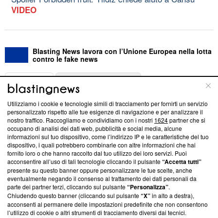
VIDEO
Blasting News lavora con l’Unione Europea nella lotta
contro le fake news
ABOUT
LINEA EDITORIALE
Utilizziamo i cookie e tecnologie simili di tracciamento per fornirti un servizio
Questa sezione offre informazioni trasparenti su Blasting
personalizzato rispetto alle tue esigenze di navigazione e per analizzare il
nostro traffico. Raccogliamo e condividiamo con i nostri
1624
partner che si
News, sui nostri processi editoriali e su come ci impegniamo a
occupano di analisi dei dati web, pubblicità e social media, alcune
creare news di qualità. Inoltre, afferma la nostra aderenza a
informazioni sul tuo dispositivo, come l’indirizzo IP e le caratteristiche del tuo
‘Trust Project - News with Integrity’
Blasting News non è
dispositivo, i quali potrebbero combinarle con altre informazioni che hai
ancora membro del programma, ma ha richiesto di farne
fornito loro o che hanno raccolto dal tuo utilizzo dei loro servizi. Puoi
parte; Trust Project non ha ancora effettuato una verifica di
acconsentire all’uso di tali tecnologie cliccando il pulsante
“Accetta tutti”
conformità agli standard.
presente su questo banner oppure personalizzare le tue scelte, anche
eventualmente negando il consenso al trattamento dei dati personali da
parte dei partner terzi, cliccando sul pulsante
“Personalizza”
.
Su di noi
Chiudendo questo banner (cliccando sul pulsante
“X”
in alto a destra),
acconsenti al permanere delle impostazioni predefinite che non consentono
Team editoriale
l’utilizzo di cookie o altri strumenti di tracciamento diversi dai tecnici.