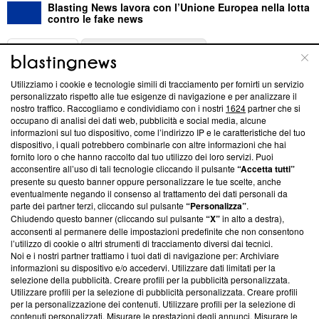
Blasting News lavora con l’Unione Europea nella lotta
contro le fake news
ABOUT
LINEA EDITORIALE
Utilizziamo i cookie e tecnologie simili di tracciamento per fornirti un servizio
Questa sezione offre informazioni trasparenti su Blasting
personalizzato rispetto alle tue esigenze di navigazione e per analizzare il
nostro traffico. Raccogliamo e condividiamo con i nostri
1624
partner che si
News, sui nostri processi editoriali e su come ci impegniamo a
occupano di analisi dei dati web, pubblicità e social media, alcune
creare news di qualità. Inoltre, afferma la nostra aderenza a
informazioni sul tuo dispositivo, come l’indirizzo IP e le caratteristiche del tuo
‘Trust Project - News with Integrity’
Blasting News non è
dispositivo, i quali potrebbero combinarle con altre informazioni che hai
ancora membro del programma, ma ha richiesto di farne
fornito loro o che hanno raccolto dal tuo utilizzo dei loro servizi. Puoi
parte; Trust Project non ha ancora effettuato una verifica di
acconsentire all’uso di tali tecnologie cliccando il pulsante
“Accetta tutti”
conformità agli standard.
presente su questo banner oppure personalizzare le tue scelte, anche
eventualmente negando il consenso al trattamento dei dati personali da
parte dei partner terzi, cliccando sul pulsante
“Personalizza”
.
Su di noi
Chiudendo questo banner (cliccando sul pulsante
“X”
in alto a destra),
acconsenti al permanere delle impostazioni predefinite che non consentono
Team editoriale
l’utilizzo di cookie o altri strumenti di tracciamento diversi dai tecnici.
Noi e i nostri partner trattiamo i tuoi dati di navigazione per: Archiviare
Corporate
informazioni su dispositivo e/o accedervi. Utilizzare dati limitati per la
selezione della pubblicità. Creare profili per la pubblicità personalizzata.
Redazione
Utilizzare profili per la selezione di pubblicità personalizzata. Creare profili
per la personalizzazione dei contenuti. Utilizzare profili per la selezione di
Informativa Privacy
contenuti personalizzati. Misurare le prestazioni degli annunci. Misurare le