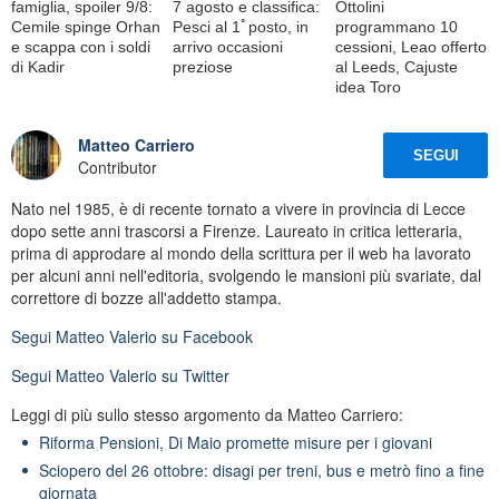
famiglia, spoiler 9/8:
7 agosto e classifica:
Ottolini
Cemile spinge Orhan
Pesci al 1ﾟposto, in
programmano 10
e scappa con i soldi
arrivo occasioni
cessioni, Leao offerto
di Kadir
preziose
al Leeds, Cajuste
idea Toro
Matteo Carriero
SEGUI
Contributor
Nato nel 1985, è di recente tornato a vivere in provincia di Lecce
dopo sette anni trascorsi a Firenze. Laureato in critica letteraria,
prima di approdare al mondo della scrittura per il web ha lavorato
per alcuni anni nell'editoria, svolgendo le mansioni più svariate, dal
correttore di bozze all'addetto stampa.
Segui
Matteo Valerio
su Facebook
Segui
Matteo Valerio
su Twitter
Leggi di più sullo stesso argomento da Matteo Carriero:
Riforma Pensioni, Di Maio promette misure per i giovani
Sciopero del 26 ottobre: disagi per treni, bus e metrò fino a fine
giornata