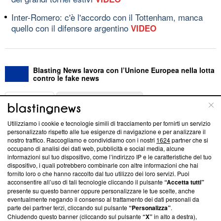
Inter-Romero: c'è l'accordo con il Tottenham, manca
quello con il difensore argentino
VIDEO
Blasting News lavora con l’Unione Europea nella lotta
contro le fake news
ABOUT
LINEA EDITORIALE
Utilizziamo i cookie e tecnologie simili di tracciamento per fornirti un servizio
Questa sezione offre informazioni trasparenti su Blasting
personalizzato rispetto alle tue esigenze di navigazione e per analizzare il
nostro traffico. Raccogliamo e condividiamo con i nostri
1624
partner che si
News, sui nostri processi editoriali e su come ci impegniamo a
occupano di analisi dei dati web, pubblicità e social media, alcune
creare news di qualità. Inoltre, afferma la nostra aderenza a
informazioni sul tuo dispositivo, come l’indirizzo IP e le caratteristiche del tuo
‘Trust Project - News with Integrity’
Blasting News non è
dispositivo, i quali potrebbero combinarle con altre informazioni che hai
ancora membro del programma, ma ha richiesto di farne
fornito loro o che hanno raccolto dal tuo utilizzo dei loro servizi. Puoi
parte; Trust Project non ha ancora effettuato una verifica di
acconsentire all’uso di tali tecnologie cliccando il pulsante
“Accetta tutti”
conformità agli standard.
presente su questo banner oppure personalizzare le tue scelte, anche
eventualmente negando il consenso al trattamento dei dati personali da
parte dei partner terzi, cliccando sul pulsante
“Personalizza”
.
Su di noi
Chiudendo questo banner (cliccando sul pulsante
“X”
in alto a destra),