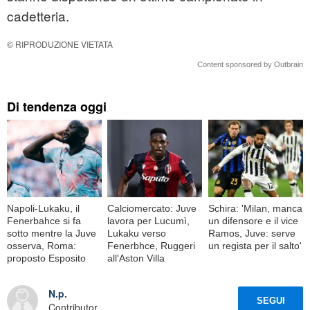
cadetteria.
© RIPRODUZIONE VIETATA
Content sponsored by Outbrain
Di tendenza oggi
Napoli-Lukaku, il
Calciomercato: Juve
Schira: 'Milan, manca
Fenerbahce si fa
lavora per Lucumì,
un difensore e il vice
sotto mentre la Juve
Lukaku verso
Ramos, Juve: serve
osserva, Roma:
Fenerbhce, Ruggeri
un regista per il salto'
proposto Esposito
all'Aston Villa
N.p.
SEGUI
Contributor