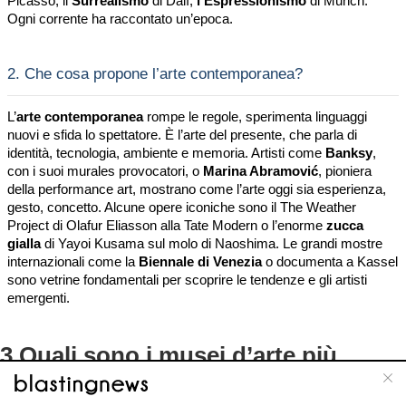
Picasso, il
Surrealismo
di Dalí,
l’Espressionismo
di Munch.
Ogni corrente ha raccontato un’epoca.
2.
Che cosa propone l’arte contemporanea?
L’
arte contemporanea
rompe le regole, sperimenta linguaggi
nuovi e sfida lo spettatore. È l’arte del presente, che parla di
identità, tecnologia, ambiente e memoria. Artisti come
Banksy
,
con i suoi murales provocatori, o
Marina Abramović
, pioniera
della performance art, mostrano come l’arte oggi sia esperienza,
gesto, concetto. Alcune opere iconiche sono il The Weather
Project di Olafur Eliasson alla Tate Modern o l’enorme
zucca
gialla
di Yayoi Kusama sul molo di Naoshima. Le grandi mostre
internazionali come la
Biennale di Venezia
o documenta a Kassel
sono vetrine fondamentali per scoprire le tendenze e gli artisti
emergenti.
3.
Quali sono i musei d’arte più
famosi del mondo?