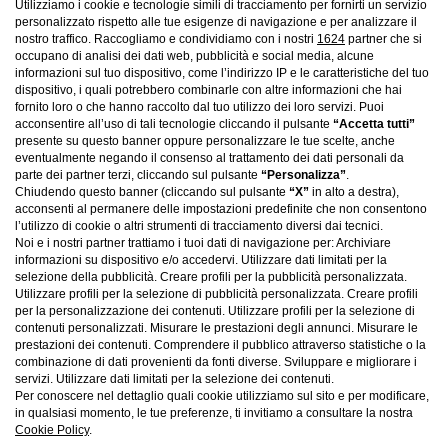
Utilizziamo i cookie e tecnologie simili di tracciamento per fornirti un servizio
personalizzato rispetto alle tue esigenze di navigazione e per analizzare il
nostro traffico. Raccogliamo e condividiamo con i nostri
1624
partner che si
occupano di analisi dei dati web, pubblicità e social media, alcune
informazioni sul tuo dispositivo, come l’indirizzo IP e le caratteristiche del tuo
Visitare un grande museo è un viaggio nella storia
dispositivo, i quali potrebbero combinarle con altre informazioni che hai
dell’umanità. Il
Louvre
di Parigi custodisce la Gioconda e
fornito loro o che hanno raccolto dal tuo utilizzo dei loro servizi. Puoi
migliaia di capolavori dal mondo antico all’Ottocento. Il
acconsentire all’uso di tali tecnologie cliccando il pulsante
“Accetta tutti”
presente su questo banner oppure personalizzare le tue scelte, anche
Museo del Prado
a Madrid è il regno di Velázquez e Goya.
eventualmente negando il consenso al trattamento dei dati personali da
A
New York
, il MoMA e il Metropolitan espongono l’arte
parte dei partner terzi, cliccando sul pulsante
“Personalizza”
.
Chiudendo questo banner (cliccando sul pulsante
“X”
in alto a destra),
moderna e contemporanea più influente, da Van Gogh a
acconsenti al permanere delle impostazioni predefinite che non consentono
Warhol. A
Londra
, la National Gallery e la Tate Modern
l’utilizzo di cookie o altri strumenti di tracciamento diversi dai tecnici.
Noi e i nostri partner trattiamo i tuoi dati di navigazione per: Archiviare
offrono uno sguardo completo sull’arte europea e globale.
informazioni su dispositivo e/o accedervi. Utilizzare dati limitati per la
Senza dimenticare gli
Uffizi di Firenze
, scrigno del
selezione della pubblicità. Creare profili per la pubblicità personalizzata.
Rinascimento italiano.
Utilizzare profili per la selezione di pubblicità personalizzata. Creare profili
per la personalizzazione dei contenuti. Utilizzare profili per la selezione di
contenuti personalizzati. Misurare le prestazioni degli annunci. Misurare le
prestazioni dei contenuti. Comprendere il pubblico attraverso statistiche o la
Chi segue il Canale Arte?
combinazione di dati provenienti da fonti diverse. Sviluppare e migliorare i
servizi. Utilizzare dati limitati per la selezione dei contenuti.
Per conoscere nel dettaglio quali cookie utilizziamo sul sito e per modificare,
in qualsiasi momento, le tue preferenze, ti invitiamo a consultare la nostra
Cookie Policy
.