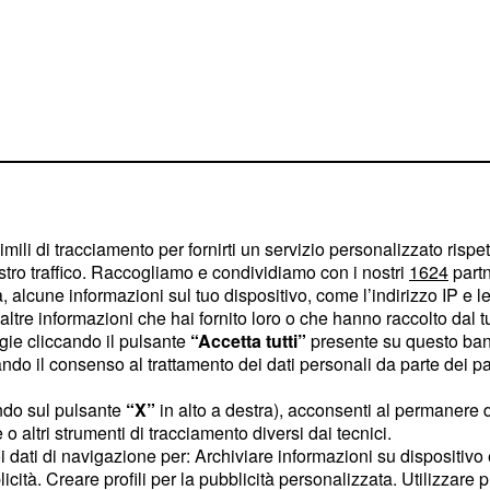
usacchio, Ruiz, Costa;
al 60' Trigueros), Bruno,
imili di tracciamento per fornirti un servizio personalizzato rispe
opez), Bakambu.
stro traffico. Raccogliamo e condividiamo con i nostri
1624
partn
 alcune informazioni sul tuo dispositivo, come l’indirizzo IP e le 
ltre informazioni che hai fornito loro o che hanno raccolto dal tuo
i highlights
ogie cliccando il pulsante
“Accetta tutti”
presente su questo ban
o il consenso al trattamento dei dati personali da parte dei par
ndo sul pulsante
“X”
in alto a destra), acconsenti al permanere 
o altri strumenti di tracciamento diversi dai tecnici.
uoi dati di navigazione per: Archiviare informazioni su dispositivo 
licità. Creare profili per la pubblicità personalizzata. Utilizzare p