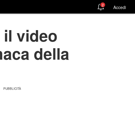
2
Accedi
 il video
onaca della