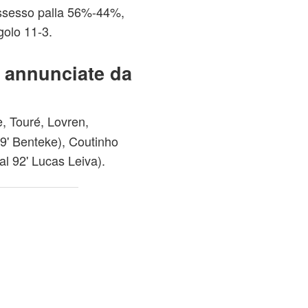
ossesso palla 56%-44%,
ngolo 11-3.
i annunciate da
e, Touré, Lovren,
89' Benteke), Coutinho
dal 92' Lucas Leiva).