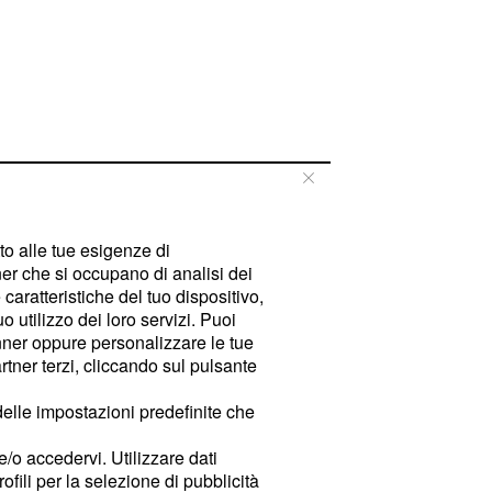
tto alle tue esigenze di
er che si occupano di analisi dei
caratteristiche del tuo dispositivo,
 utilizzo dei loro servizi. Puoi
ner oppure personalizzare le tue
tner terzi, cliccando sul pulsante
delle impostazioni predefinite che
e/o accedervi. Utilizzare dati
rofili per la selezione di pubblicità