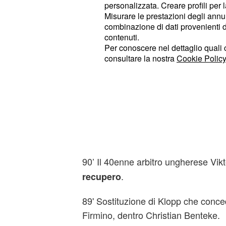
personalizzata. Creare profili per 
Misurare le prestazioni degli annun
combinazione di dati provenienti da 
contenuti.
Per conoscere nel dettaglio quali c
consultare la nostra
Cookie Policy
LIVE Liverpool-Villarr
90'+2' Sostituzione Liverpool, fuori
Leiva.
90’ Il 40enne arbitro ungherese Vi
.
recupero
89' Sostituzione di Klopp che conce
Firmino, dentro Christian Benteke.