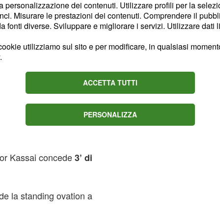
la personalizzazione dei contenuti. Utilizzare profili per la selez
ci. Misurare le prestazioni dei contenuti. Comprendere il pubblic
fonti diverse. Sviluppare e migliorare i servizi. Utilizzare dati l
ookie utilizziamo sul sito e per modificare, in qualsiasi momento,
.
ACCETTA TUTTI
eal finisce 3-0
PERSONALIZZA
 Sturridge e dentro Lucas
ktor Kassai concede
3’ di
de la standing ovation a