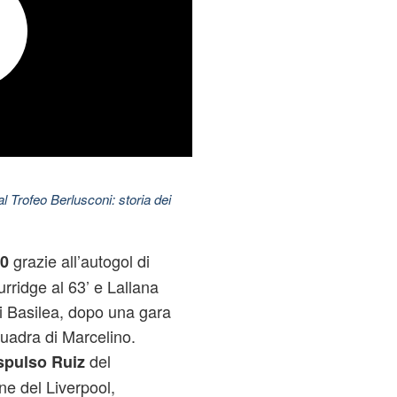
l Trofeo Berlusconi: storia dei
grazie all’autogol di
-0
urridge al 63’ e Lallana
di Basilea, dopo una gara
quadra di Marcelino.
del
spulso Ruiz
ne del Liverpool,