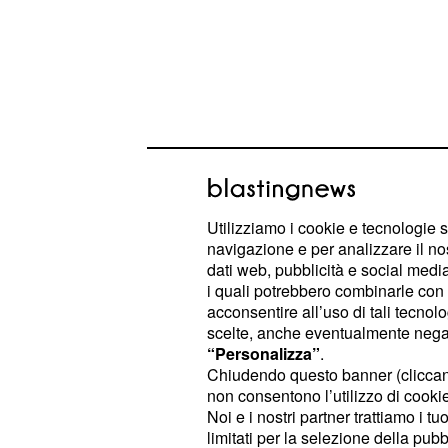
(4-4-2): Areola; Mario, M
Villarreal
dos Santos (dal 73' Bonera), Pina (d
Utilizziamo i cookie e tecnologie s
Suarez; Soldano (dal 68' Adrian L
navigazione e per analizzare il no
dati web, pubblicità e social media,
i quali potrebbero combinarle con a
Il video dei gol e degl
acconsentire all’uso di tali tecnol
scelte, anche eventualmente negand
“Personalizza”
.
Chiudendo questo banner (clicca
non consentono l’utilizzo di cookie 
Noi e i nostri partner trattiamo i t
limitati per la selezione della pubb