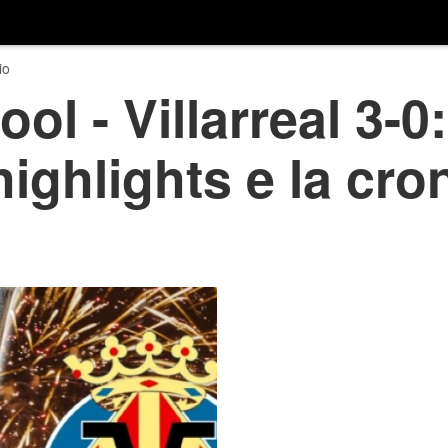
io
ol - Villarreal 3-0:
 highlights e la cr