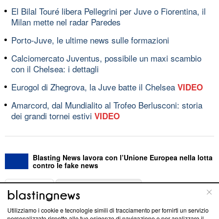
El Bilal Touré libera Pellegrini per Juve o Fiorentina, il
Milan mette nel radar Paredes
Porto-Juve, le ultime news sulle formazioni
Calciomercato Juventus, possibile un maxi scambio
con il Chelsea: i dettagli
Eurogol di Zhegrova, la Juve batte il Chelsea
VIDEO
Amarcord, dal Mundialito al Trofeo Berlusconi: storia
dei grandi tornei estivi
VIDEO
Blasting News lavora con l’Unione Europea nella lotta
contro le fake news
ABOUT
LINEA EDITORIALE
Utilizziamo i cookie e tecnologie simili di tracciamento per fornirti un servizio
Questa sezione offre informazioni trasparenti su Blasting
personalizzato rispetto alle tue esigenze di navigazione e per analizzare il