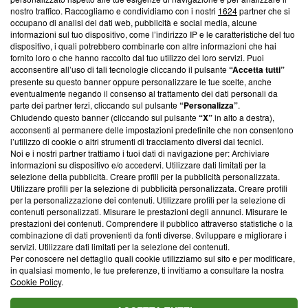
nostro traffico. Raccogliamo e condividiamo con i nostri
1624
partner che si
News, sui nostri processi editoriali e su come ci impegniamo a
occupano di analisi dei dati web, pubblicità e social media, alcune
creare news di qualità. Inoltre, afferma la nostra aderenza a
informazioni sul tuo dispositivo, come l’indirizzo IP e le caratteristiche del tuo
‘Trust Project - News with Integrity’
Blasting News non è
dispositivo, i quali potrebbero combinarle con altre informazioni che hai
ancora membro del programma, ma ha richiesto di farne
fornito loro o che hanno raccolto dal tuo utilizzo dei loro servizi. Puoi
parte; Trust Project non ha ancora effettuato una verifica di
acconsentire all’uso di tali tecnologie cliccando il pulsante
“Accetta tutti”
conformità agli standard.
presente su questo banner oppure personalizzare le tue scelte, anche
eventualmente negando il consenso al trattamento dei dati personali da
parte dei partner terzi, cliccando sul pulsante
“Personalizza”
.
Su di noi
Chiudendo questo banner (cliccando sul pulsante
“X”
in alto a destra),
acconsenti al permanere delle impostazioni predefinite che non consentono
Team editoriale
l’utilizzo di cookie o altri strumenti di tracciamento diversi dai tecnici.
Noi e i nostri partner trattiamo i tuoi dati di navigazione per: Archiviare
Corporate
informazioni su dispositivo e/o accedervi. Utilizzare dati limitati per la
selezione della pubblicità. Creare profili per la pubblicità personalizzata.
Redazione
Utilizzare profili per la selezione di pubblicità personalizzata. Creare profili
per la personalizzazione dei contenuti. Utilizzare profili per la selezione di
Informativa Privacy
contenuti personalizzati. Misurare le prestazioni degli annunci. Misurare le
prestazioni dei contenuti. Comprendere il pubblico attraverso statistiche o la
Cookie Policy
combinazione di dati provenienti da fonti diverse. Sviluppare e migliorare i
servizi. Utilizzare dati limitati per la selezione dei contenuti.
Blasting SA, IDI CHE-247.845.224, Via Carlo Frasca, 3 - 6900
Per conoscere nel dettaglio quali cookie utilizziamo sul sito e per modificare,
Lugano (Svizzera) Tel:
+39 0690258937
in qualsiasi momento, le tue preferenze, ti invitiamo a consultare la nostra
Cookie Policy
.
© 2026 Blasting News