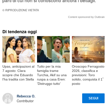
parti di cui non si conoscono ancora i dettagli.
© RIPRODUZIONE VIETATA
Content sponsored by Outbrain
Di tendenza oggi
Upas, anticipazioni al
Tutto per la mia
Oroscopo Ferragosto
7 agosto: Clara
famiglia trame
2026, classifica e
scopre che Eduardo
Turchia, Akif su una
previsioni: Toro
l'ha tradita con Stella
ruspa a casa Eren:
solido, conquista il 1ﾟ
'Distruggo tutto'
posto
Rebecca O.
SEGUI
Contributor