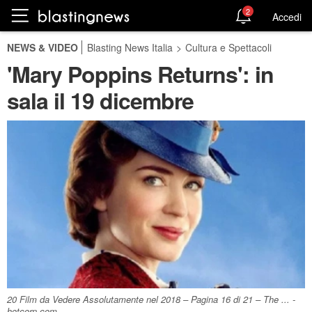
2
Accedi
NEWS & VIDEO
Blasting News Italia
>
Cultura e Spettacoli
'Mary Poppins Returns': in
sala il 19 dicembre
20 Film da Vedere Assolutamente nel 2018 – Pagina 16 di 21 – The ... -
hotcorn.com