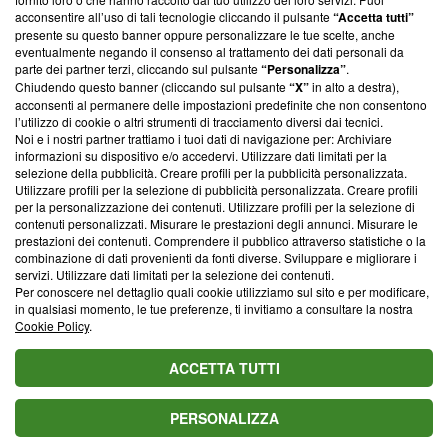
parte; Trust Project non ha ancora effettuato una verifica di
acconsentire all’uso di tali tecnologie cliccando il pulsante
“Accetta tutti”
conformità agli standard.
presente su questo banner oppure personalizzare le tue scelte, anche
eventualmente negando il consenso al trattamento dei dati personali da
parte dei partner terzi, cliccando sul pulsante
“Personalizza”
.
Su di noi
Chiudendo questo banner (cliccando sul pulsante
“X”
in alto a destra),
acconsenti al permanere delle impostazioni predefinite che non consentono
Team editoriale
l’utilizzo di cookie o altri strumenti di tracciamento diversi dai tecnici.
Noi e i nostri partner trattiamo i tuoi dati di navigazione per: Archiviare
Corporate
informazioni su dispositivo e/o accedervi. Utilizzare dati limitati per la
selezione della pubblicità. Creare profili per la pubblicità personalizzata.
Redazione
Utilizzare profili per la selezione di pubblicità personalizzata. Creare profili
per la personalizzazione dei contenuti. Utilizzare profili per la selezione di
Informativa Privacy
contenuti personalizzati. Misurare le prestazioni degli annunci. Misurare le
prestazioni dei contenuti. Comprendere il pubblico attraverso statistiche o la
Cookie Policy
combinazione di dati provenienti da fonti diverse. Sviluppare e migliorare i
servizi. Utilizzare dati limitati per la selezione dei contenuti.
Blasting SA, IDI CHE-247.845.224, Via Carlo Frasca, 3 - 6900
Per conoscere nel dettaglio quali cookie utilizziamo sul sito e per modificare,
Lugano (Svizzera) Tel:
+39 0690258937
in qualsiasi momento, le tue preferenze, ti invitiamo a consultare la nostra
Cookie Policy
.
© 2026 Blasting News
ACCETTA TUTTI
PERSONALIZZA