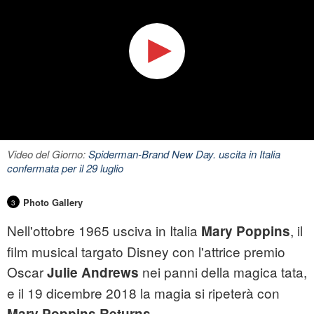
Video del Giorno:
Spiderman-Brand New Day. uscita in Italia
confermata per il 29 luglio
Photo Gallery
3
Nell'ottobre 1965 usciva in Italia
, il
Mary Poppins
film musical targato Disney con l'attrice premio
Oscar
nei panni della magica tata,
Julie Andrews
e il 19 dicembre 2018 la magia si ripeterà con
.
Mary Poppins Returns