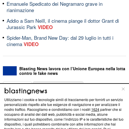
Emanuele Spedicato dei Negramaro grave in
rianimazione
Addio a Sam Neill, il cinema piange il dottor Grant di
Jurassic Park
VIDEO
Spider-Man, Brand New Day: dal 29 luglio in tutti i
cinema
VIDEO
Blasting News lavora con l’Unione Europea nella lotta
contro le fake news
ABOUT
LINEA EDITORIALE
Utilizziamo i cookie e tecnologie simili di tracciamento per fornirti un servizio
Questa sezione offre informazioni trasparenti su Blasting
personalizzato rispetto alle tue esigenze di navigazione e per analizzare il
nostro traffico. Raccogliamo e condividiamo con i nostri
1624
partner che si
News, sui nostri processi editoriali e su come ci impegniamo a
occupano di analisi dei dati web, pubblicità e social media, alcune
creare news di qualità. Inoltre, afferma la nostra aderenza a
informazioni sul tuo dispositivo, come l’indirizzo IP e le caratteristiche del tuo
‘Trust Project - News with Integrity’
Blasting News non è
dispositivo, i quali potrebbero combinarle con altre informazioni che hai
ancora membro del programma, ma ha richiesto di farne
fornito loro o che hanno raccolto dal tuo utilizzo dei loro servizi. Puoi