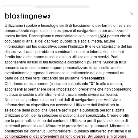
ABOUT
LINEA EDITORIALE
Utilizziamo i cookie e tecnologie simili di tracciamento per fornirti un servizio
Questa sezione offre informazioni trasparenti su Blasting
personalizzato rispetto alle tue esigenze di navigazione e per analizzare il
nostro traffico. Raccogliamo e condividiamo con i nostri
1624
partner che si
News, sui nostri processi editoriali e su come ci impegniamo a
occupano di analisi dei dati web, pubblicità e social media, alcune
creare news di qualità. Inoltre, afferma la nostra aderenza a
informazioni sul tuo dispositivo, come l’indirizzo IP e le caratteristiche del tuo
‘Trust Project - News with Integrity’
Blasting News non è
dispositivo, i quali potrebbero combinarle con altre informazioni che hai
ancora membro del programma, ma ha richiesto di farne
fornito loro o che hanno raccolto dal tuo utilizzo dei loro servizi. Puoi
parte; Trust Project non ha ancora effettuato una verifica di
acconsentire all’uso di tali tecnologie cliccando il pulsante
“Accetta tutti”
conformità agli standard.
presente su questo banner oppure personalizzare le tue scelte, anche
eventualmente negando il consenso al trattamento dei dati personali da
parte dei partner terzi, cliccando sul pulsante
“Personalizza”
.
Su di noi
Chiudendo questo banner (cliccando sul pulsante
“X”
in alto a destra),
acconsenti al permanere delle impostazioni predefinite che non consentono
Team editoriale
l’utilizzo di cookie o altri strumenti di tracciamento diversi dai tecnici.
Noi e i nostri partner trattiamo i tuoi dati di navigazione per: Archiviare
Corporate
informazioni su dispositivo e/o accedervi. Utilizzare dati limitati per la
selezione della pubblicità. Creare profili per la pubblicità personalizzata.
Redazione
Utilizzare profili per la selezione di pubblicità personalizzata. Creare profili
per la personalizzazione dei contenuti. Utilizzare profili per la selezione di
Informativa Privacy
contenuti personalizzati. Misurare le prestazioni degli annunci. Misurare le
prestazioni dei contenuti. Comprendere il pubblico attraverso statistiche o la
Cookie Policy
combinazione di dati provenienti da fonti diverse. Sviluppare e migliorare i