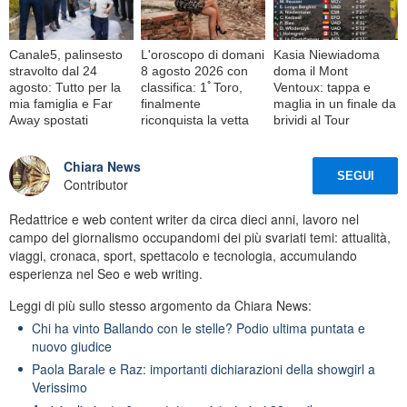
Canale5, palinsesto
L'oroscopo di domani
Kasia Niewiadoma
stravolto dal 24
8 agosto 2026 con
doma il Mont
agosto: Tutto per la
classifica: 1ﾟToro,
Ventoux: tappa e
mia famiglia e Far
finalmente
maglia in un finale da
Away spostati
riconquista la vetta
brividi al Tour
Chiara News
SEGUI
Contributor
Redattrice e web content writer da circa dieci anni, lavoro nel
campo del giornalismo occupandomi dei più svariati temi: attualità,
viaggi, cronaca, sport, spettacolo e tecnologia, accumulando
esperienza nel Seo e web writing.
Leggi di più sullo stesso argomento da Chiara News:
Chi ha vinto Ballando con le stelle? Podio ultima puntata e
nuovo giudice
Paola Barale e Raz: importanti dichiarazioni della showgirl a
Verissimo