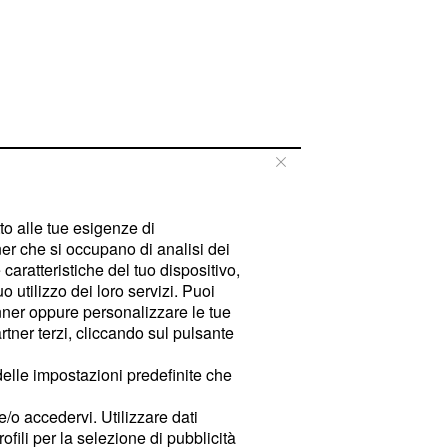
tto alle tue esigenze di
er che si occupano di analisi dei
caratteristiche del tuo dispositivo,
 utilizzo dei loro servizi. Puoi
ner oppure personalizzare le tue
tner terzi, cliccando sul pulsante
delle impostazioni predefinite che
e/o accedervi. Utilizzare dati
rofili per la selezione di pubblicità