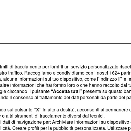
imili di tracciamento per fornirti un servizio personalizzato rispe
stro traffico. Raccogliamo e condividiamo con i nostri
1624
partn
 alcune informazioni sul tuo dispositivo, come l’indirizzo IP e le 
ltre informazioni che hai fornito loro o che hanno raccolto dal tuo
ogie cliccando il pulsante
“Accetta tutti”
presente su questo ban
o il consenso al trattamento dei dati personali da parte dei par
ortivo ha dominato sugli
orpresa che i più
ndo sul pulsante
“X”
in alto a destra), acconsenti al permanere 
o altri strumenti di tracciamento diversi dai tecnici.
Non vi
o del marsupio.
uoi dati di navigazione per: Archiviare informazioni su dispositivo 
 avevano deciso di
licità. Creare profili per la pubblicità personalizzata. Utilizzare p