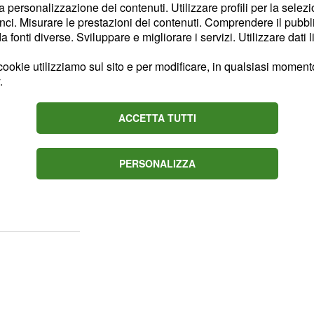
ti?
la personalizzazione dei contenuti. Utilizzare profili per la selez
ci. Misurare le prestazioni dei contenuti. Comprendere il pubblic
fonti diverse. Sviluppare e migliorare i servizi. Utilizzare dati l
ve invece hanno
e fantasie.
non
Colori
ookie utilizziamo sul sito e per modificare, in qualsiasi momento,
.
nno primeggiato le
tinte
concesse l'abbinamento
ACCETTA TUTTI
nvece si abbina con
, invece, a
le fantasie
che effettivamente
ork",
PERSONALIZZA
 diffondersi sempre di
e cuciti tra loro.