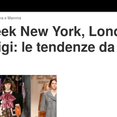
na e Mamma
ek New York, Lond
igi: le tendenze da