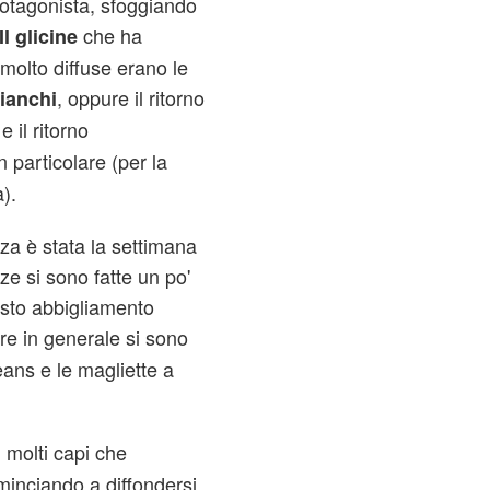
protagonista, sfoggiando
che ha
Il glicine
 molto diffuse erano le
, oppure il ritorno
bianchi
e il ritorno
 particolare (per la
).
za è stata la settimana
e si sono fatte un po'
osto abbigliamento
re in generale si sono
jeans e le magliette a
molti capi che
,
inciando a diffondersi.