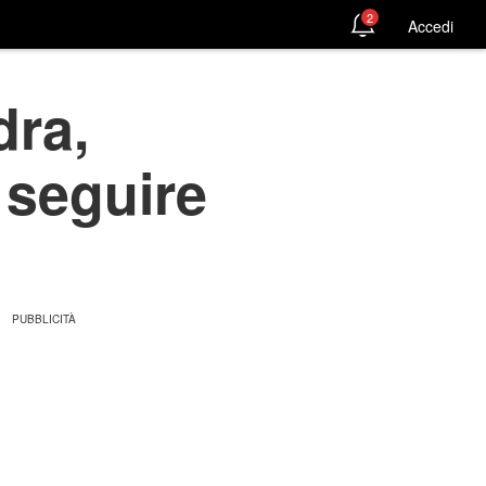
2
Accedi
ra,
 seguire