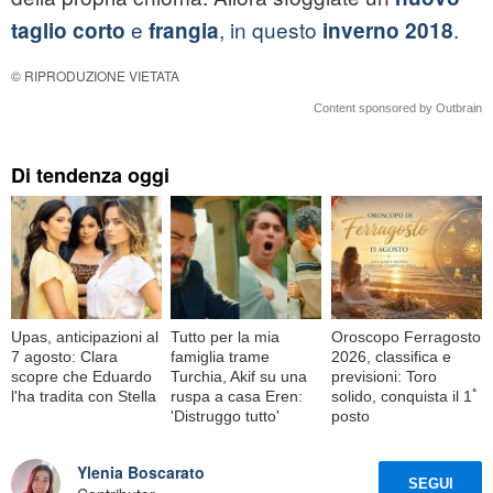
e
, in questo
.
taglio corto
frangia
inverno 2018
© RIPRODUZIONE VIETATA
Content sponsored by Outbrain
Di tendenza oggi
Upas, anticipazioni al
Tutto per la mia
Oroscopo Ferragosto
7 agosto: Clara
famiglia trame
2026, classifica e
scopre che Eduardo
Turchia, Akif su una
previsioni: Toro
l'ha tradita con Stella
ruspa a casa Eren:
solido, conquista il 1ﾟ
'Distruggo tutto'
posto
Ylenia Boscarato
SEGUI