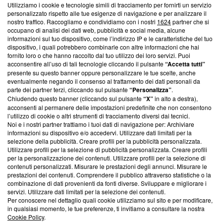
Utilizziamo i cookie e tecnologie simili di tracciamento per fornirti un servizio
personalizzato rispetto alle tue esigenze di navigazione e per analizzare il
Questa sezione offre informazioni trasparenti su Blasting
nostro traffico. Raccogliamo e condividiamo con i nostri
1624
partner che si
News, sui nostri processi editoriali e su come ci impegniamo a
occupano di analisi dei dati web, pubblicità e social media, alcune
creare news di qualità. Inoltre, afferma la nostra aderenza a
informazioni sul tuo dispositivo, come l’indirizzo IP e le caratteristiche del tuo
‘Trust Project - News with Integrity’
Blasting News non è
dispositivo, i quali potrebbero combinarle con altre informazioni che hai
fornito loro o che hanno raccolto dal tuo utilizzo dei loro servizi. Puoi
ancora membro del programma, ma ha richiesto di farne
acconsentire all’uso di tali tecnologie cliccando il pulsante
“Accetta tutti”
parte; Trust Project non ha ancora effettuato una verifica di
presente su questo banner oppure personalizzare le tue scelte, anche
conformità agli standard.
eventualmente negando il consenso al trattamento dei dati personali da
parte dei partner terzi, cliccando sul pulsante
“Personalizza”
.
Su di noi
Chiudendo questo banner (cliccando sul pulsante
“X”
in alto a destra),
acconsenti al permanere delle impostazioni predefinite che non consentono
Team editoriale
l’utilizzo di cookie o altri strumenti di tracciamento diversi dai tecnici.
Noi e i nostri partner trattiamo i tuoi dati di navigazione per: Archiviare
Corporate
informazioni su dispositivo e/o accedervi. Utilizzare dati limitati per la
selezione della pubblicità. Creare profili per la pubblicità personalizzata.
Redazione
Utilizzare profili per la selezione di pubblicità personalizzata. Creare profili
per la personalizzazione dei contenuti. Utilizzare profili per la selezione di
Informativa Privacy
contenuti personalizzati. Misurare le prestazioni degli annunci. Misurare le
prestazioni dei contenuti. Comprendere il pubblico attraverso statistiche o la
Cookie Policy
combinazione di dati provenienti da fonti diverse. Sviluppare e migliorare i
servizi. Utilizzare dati limitati per la selezione dei contenuti.
Per conoscere nel dettaglio quali cookie utilizziamo sul sito e per modificare,
Blasting SA, IDI CHE-247.845.224, Via Carlo Frasca, 3 - 6900
in qualsiasi momento, le tue preferenze, ti invitiamo a consultare la nostra
Lugano (Svizzera) Tel:
+39 0690258937
Cookie Policy
.