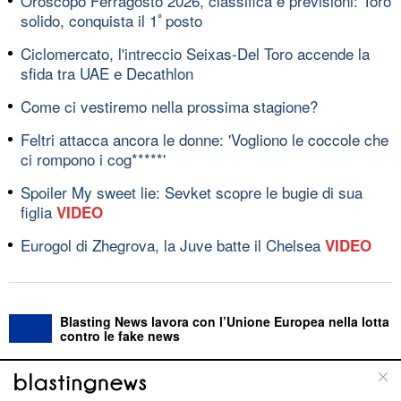
Oroscopo Ferragosto 2026, classifica e previsioni: Toro
solido, conquista il 1ﾟposto
Ciclomercato, l'intreccio Seixas-Del Toro accende la
sfida tra UAE e Decathlon
Come ci vestiremo nella prossima stagione?
Feltri attacca ancora le donne: 'Vogliono le coccole che
ci rompono i cog*****'
Spoiler My sweet lie: Sevket scopre le bugie di sua
figlia
VIDEO
Eurogol di Zhegrova, la Juve batte il Chelsea
VIDEO
Blasting News lavora con l’Unione Europea nella lotta
contro le fake news
ABOUT
LINEA EDITORIALE