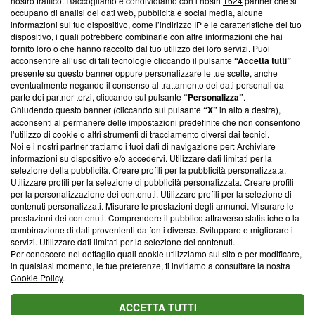
nostro traffico. Raccogliamo e condividiamo con i nostri
1624
partner che si
News, sui nostri processi editoriali e su come ci impegniamo a
occupano di analisi dei dati web, pubblicità e social media, alcune
creare news di qualità. Inoltre, afferma la nostra aderenza a
informazioni sul tuo dispositivo, come l’indirizzo IP e le caratteristiche del tuo
‘Trust Project - News with Integrity’
Blasting News non è
dispositivo, i quali potrebbero combinarle con altre informazioni che hai
ancora membro del programma, ma ha richiesto di farne
fornito loro o che hanno raccolto dal tuo utilizzo dei loro servizi. Puoi
parte; Trust Project non ha ancora effettuato una verifica di
acconsentire all’uso di tali tecnologie cliccando il pulsante
“Accetta tutti”
conformità agli standard.
presente su questo banner oppure personalizzare le tue scelte, anche
eventualmente negando il consenso al trattamento dei dati personali da
parte dei partner terzi, cliccando sul pulsante
“Personalizza”
.
Su di noi
Chiudendo questo banner (cliccando sul pulsante
“X”
in alto a destra),
acconsenti al permanere delle impostazioni predefinite che non consentono
Team editoriale
l’utilizzo di cookie o altri strumenti di tracciamento diversi dai tecnici.
Noi e i nostri partner trattiamo i tuoi dati di navigazione per: Archiviare
Corporate
informazioni su dispositivo e/o accedervi. Utilizzare dati limitati per la
selezione della pubblicità. Creare profili per la pubblicità personalizzata.
Redazione
Utilizzare profili per la selezione di pubblicità personalizzata. Creare profili
per la personalizzazione dei contenuti. Utilizzare profili per la selezione di
Informativa Privacy
contenuti personalizzati. Misurare le prestazioni degli annunci. Misurare le
prestazioni dei contenuti. Comprendere il pubblico attraverso statistiche o la
Cookie Policy
combinazione di dati provenienti da fonti diverse. Sviluppare e migliorare i
servizi. Utilizzare dati limitati per la selezione dei contenuti.
Blasting SA, IDI CHE-247.845.224, Via Carlo Frasca, 3 - 6900
Per conoscere nel dettaglio quali cookie utilizziamo sul sito e per modificare,
Lugano (Svizzera) Tel:
+39 0690258937
in qualsiasi momento, le tue preferenze, ti invitiamo a consultare la nostra
Cookie Policy
.
© 2026 Blasting News
ACCETTA TUTTI