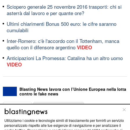
Sciopero generale 25 novembre 2016 trasporti: chi si
asterrà dal lavoro e per quante ore?
Ultimi chiarimenti Bonus 500 euro: le cifre saranno
cumulabili
Inter-Romero: c'è l'accordo con il Tottenham, manca
quello con il difensore argentino
VIDEO
Anticipazioni La Promessa: Catalina ha un altro uomo
VIDEO
Blasting News lavora con l’Unione Europea nella lotta
contro le fake news
ABOUT
LINEA EDITORIALE
Utilizziamo i cookie e tecnologie simili di tracciamento per fornirti un servizio
Questa sezione offre informazioni trasparenti su Blasting
personalizzato rispetto alle tue esigenze di navigazione e per analizzare il