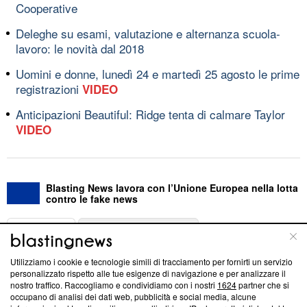
Cooperative
Deleghe su esami, valutazione e alternanza scuola-
lavoro: le novità dal 2018
Uomini e donne, lunedì 24 e martedì 25 agosto le prime
registrazioni
VIDEO
Anticipazioni Beautiful: Ridge tenta di calmare Taylor
VIDEO
Blasting News lavora con l’Unione Europea nella lotta
contro le fake news
ABOUT
LINEA EDITORIALE
Utilizziamo i cookie e tecnologie simili di tracciamento per fornirti un servizio
Questa sezione offre informazioni trasparenti su Blasting
personalizzato rispetto alle tue esigenze di navigazione e per analizzare il
nostro traffico. Raccogliamo e condividiamo con i nostri
1624
partner che si
News, sui nostri processi editoriali e su come ci impegniamo a
occupano di analisi dei dati web, pubblicità e social media, alcune
creare news di qualità. Inoltre, afferma la nostra aderenza a