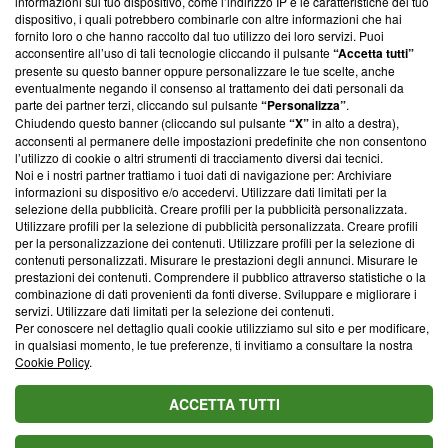
informazioni sul tuo dispositivo, come l’indirizzo IP e le caratteristiche del tuo
‘Trust Project - News with Integrity’
Blasting News non è
dispositivo, i quali potrebbero combinarle con altre informazioni che hai
ancora membro del programma, ma ha richiesto di farne
fornito loro o che hanno raccolto dal tuo utilizzo dei loro servizi. Puoi
parte; Trust Project non ha ancora effettuato una verifica di
acconsentire all’uso di tali tecnologie cliccando il pulsante
“Accetta tutti”
conformità agli standard.
presente su questo banner oppure personalizzare le tue scelte, anche
eventualmente negando il consenso al trattamento dei dati personali da
parte dei partner terzi, cliccando sul pulsante
“Personalizza”
.
Su di noi
Chiudendo questo banner (cliccando sul pulsante
“X”
in alto a destra),
acconsenti al permanere delle impostazioni predefinite che non consentono
Team editoriale
l’utilizzo di cookie o altri strumenti di tracciamento diversi dai tecnici.
Noi e i nostri partner trattiamo i tuoi dati di navigazione per: Archiviare
Corporate
informazioni su dispositivo e/o accedervi. Utilizzare dati limitati per la
selezione della pubblicità. Creare profili per la pubblicità personalizzata.
Redazione
Utilizzare profili per la selezione di pubblicità personalizzata. Creare profili
per la personalizzazione dei contenuti. Utilizzare profili per la selezione di
Informativa Privacy
contenuti personalizzati. Misurare le prestazioni degli annunci. Misurare le
prestazioni dei contenuti. Comprendere il pubblico attraverso statistiche o la
Cookie Policy
combinazione di dati provenienti da fonti diverse. Sviluppare e migliorare i
servizi. Utilizzare dati limitati per la selezione dei contenuti.
Blasting SA, IDI CHE-247.845.224, Via Carlo Frasca, 3 - 6900
Per conoscere nel dettaglio quali cookie utilizziamo sul sito e per modificare,
Lugano (Svizzera) Tel:
+39 0690258937
in qualsiasi momento, le tue preferenze, ti invitiamo a consultare la nostra
Cookie Policy
.
© 2026 Blasting News
ACCETTA TUTTI