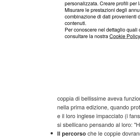
momenti ormai irrinunciabili per gl
personalizzata. Creare profili per 
programma. Esperimento nuovo, 
Misurare le prestazioni degli annun
combinazione di dati provenienti da 
puntata d'esordio è quello degli
e
contenuti.
formata da due sconosciuti
, inco
Per conoscere nel dettaglio quali c
alla partenza. Il risultato, in que
consultare la nostra
Cookie Policy
fenomenale: la balzana e svamp
collega
, pare s
Marco Cubeddu
antipatica senza che lei se ne r
Persino la prima eliminazione dell
giusta, e la mancata presenza dell
e
) n
Mazza
Raffaella Modugno
coppia di bellissime aveva funzi
nella prima edizione, quando prot
e il loro inglese impacciato (i f
si sbellicano pensando al loro: "
che le coppie dovran
Il percorso