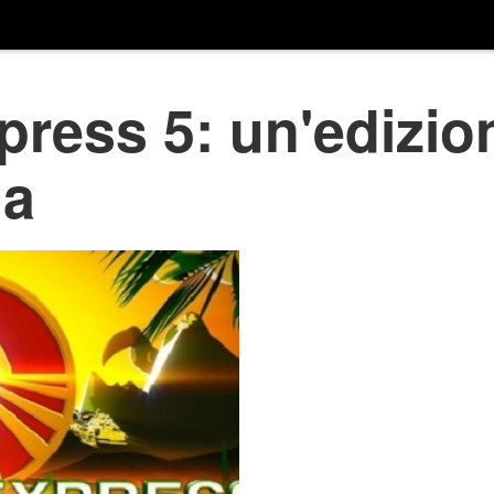
ress 5: un'edizio
ia