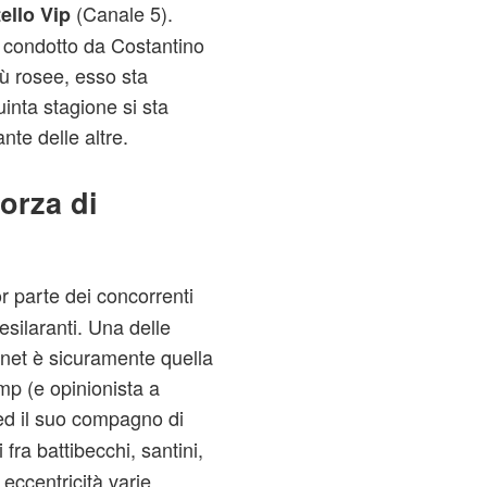
(Canale 5).
ello Vip
t condotto da Costantino
ù rosee, esso sta
inta stagione si sta
nte delle altre.
forza di
r parte dei concorrenti
esilaranti. Una delle
rnet è sicuramente quella
mp (e opinionista a
d il suo compagno di
li fra battibecchi, santini,
eccentricità varie,