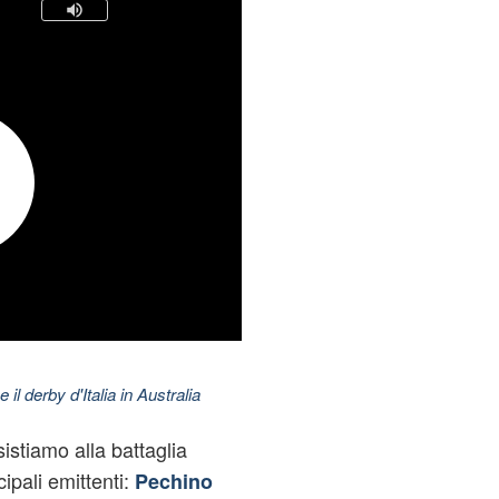
 il derby d'Italia in Australia
istiamo alla battaglia
cipali emittenti:
Pechino