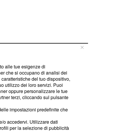
tto alle tue esigenze di
er che si occupano di analisi dei
caratteristiche del tuo dispositivo,
 utilizzo dei loro servizi. Puoi
ner oppure personalizzare le tue
tner terzi, cliccando sul pulsante
delle impostazioni predefinite che
e/o accedervi. Utilizzare dati
rofili per la selezione di pubblicità