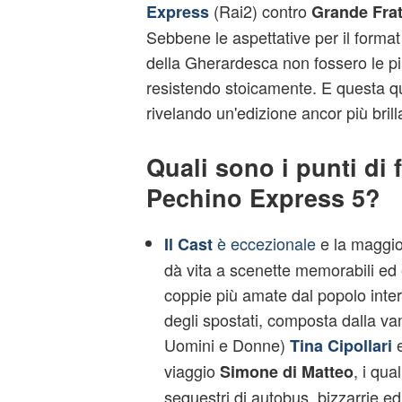
(Rai2) contro
Express
Grande Frat
Sebbene le aspettative per il forma
della Gherardesca non fossero le pi
resistendo stoicamente. E questa qu
rivelando un'edizione ancor più brilla
Quali sono i punti di 
Pechino Express 5?
è eccezionale
e la maggio
Il Cast
dà vita a scenette memorabili ed 
coppie più amate dal popolo inte
degli spostati, composta dalla va
Uomini e Donne)
e
Tina Cipollari
viaggio
, i qua
Simone di Matteo
sequestri di autobus, bizzarrie ed 