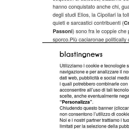
hanno conquistato anche chi, gua
degli studi Elios, la Cipollari la t
quieti e sarcastici contribuenti (
Cr
) sono fra le coppie che
Passoni
sporco.Più caciaronae politically 
socialisti (famosi nel web come 
e
Stigliano
Alessandro Tenace
ballerini
e
) mantengono
Carlos
Xu
Utilizziamo i cookie e tecnologie s
navigazione e per analizzare il no
l'umore del gruppo. Anche gli "ant
dati web, pubblicità e social media,
risultano fondamentali per le din
i quali potrebbero combinarle con a
coniugi (
e
Francesco Sarcina
Cl
acconsentire all’uso di tali tecnol
scelte, anche eventualmente negand
motivo di continue ironie dalla par
“Personalizza”
.
le perle filosofiche di
Lory del Sa
Chiudendo questo banner (clicca
attimo se fortunato, l'attimo dopo 
non consentono l’utilizzo di cookie 
Noi e i nostri partner trattiamo i t
sfogate sul suo toyb..ehm.. co
limitati per la selezione della pubb