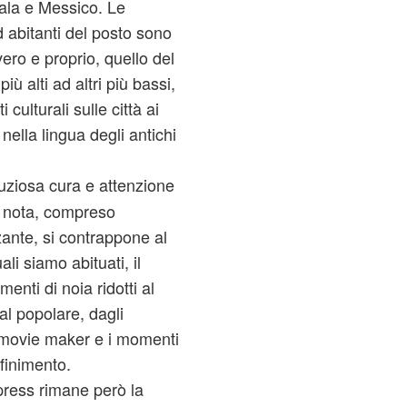
ala e Messico. Le
 abitanti del posto sono
ero e proprio, quello del
ù alti ad altri più bassi,
culturali sulle città ai
nella lingua degli antichi
nuziosa cura e attenzione
di nota, compreso
zzante, si contrappone al
ali siamo abituati, il
enti di noia ridotti al
l popolare, dagli
movie maker e i momenti
sfinimento.
xpress rimane però la