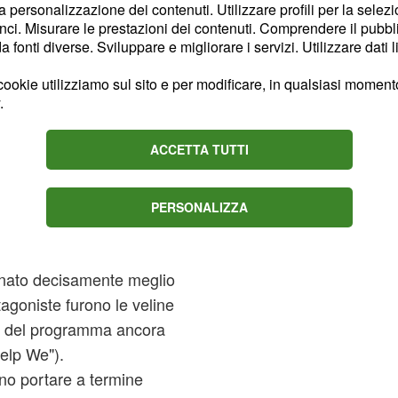
i affezionati al
la personalizzazione dei contenuti. Utilizzare profili per la selez
presentato durante la
ci. Misurare le prestazioni dei contenuti. Comprendere il pubblic
fonti diverse. Sviluppare e migliorare i servizi. Utilizzare dati l
stranei: una coppia
ntratisi per la prima volta
ookie utilizziamo sul sito e per modificare, in qualsiasi momento,
sto caso, è davvero
.
ita
, al suo
Silvia Farina
tar notevolmente
ACCETTA TUTTI
enda minimamente conto.
a stagione è risultata
PERSONALIZZA
e naturali (
Benedetta
on pesa a nessuno. La
onato decisamente meglio
agoniste furono le veline
ans del programma ancora
Help We").
no portare a termine