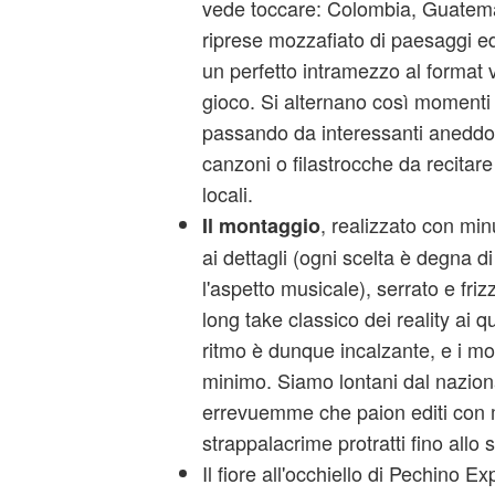
vede toccare: Colombia, Guatem
riprese mozzafiato di paesaggi ed
un perfetto intramezzo al format v
gioco. Si alternano così momenti pi
passando da interessanti aneddoti 
canzoni o filastrocche da recitare 
locali.
, realizzato con mi
Il montaggio
ai dettagli (ogni scelta è degna 
l'aspetto musicale), serrato e fri
long take classico dei reality ai qu
ritmo è dunque incalzante, e i mom
minimo. Siamo lontani dal naziona
errevuemme che paion editi con 
strappalacrime protratti fino allo 
Il fiore all'occhiello di Pechino E