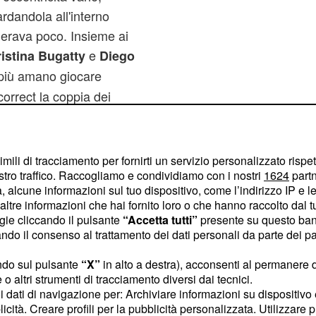
rdandola all'interno
ollerava poco. Insieme ai
e
istina Bugatty
Diego
 più amano giocare
correct la coppia dei
i theShow)
Alessio
. Uniti agli Emiliani (i
 leggero e rilanciano
imili di tracciamento per fornirti un servizio personalizzato rispe
stro traffico. Raccogliamo e condividiamo con i nostri
1624
partn
ipatici" di quest'edizione
 alcune informazioni sul tuo dispositivo, come l’indirizzo IP e le 
amiche di gruppo, i
ltre informazioni che hai fornito loro o che hanno raccolto dal tuo
) sono
izia Incorvaia
ogie cliccando il pulsante
“Accetta tutti”
presente su questo ban
o il consenso al trattamento dei dati personali da parte dei par
te dei socialisti. Mentre
("Nella vita un
nto
ndo sul pulsante
“X”
in alto a destra), acconsenti al permanere 
sfortunato") o le isterie
o altri strumenti di tracciamento diversi dai tecnici.
uoi dati di navigazione per: Archiviare informazioni su dispositivo 
mpagno
, sono
Marcus
licità. Creare profili per la pubblicità personalizzata. Utilizzare p