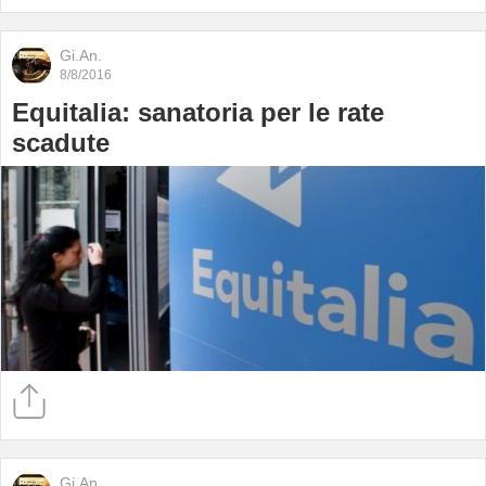
Gi.An.
8/8/2016
Equitalia: sanatoria per le rate
scadute
Gi.An.