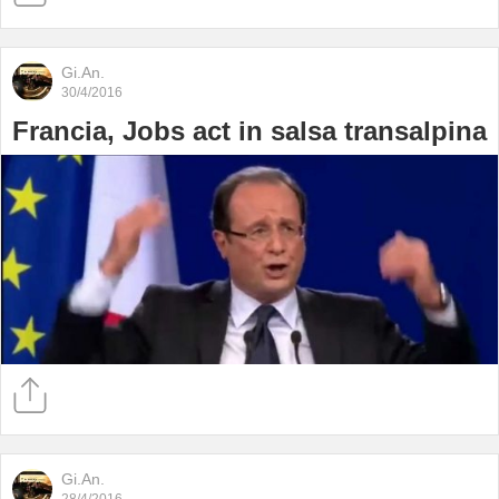
Gi.An.
30/4/2016
Francia, Jobs act in salsa transalpina
Gi.An.