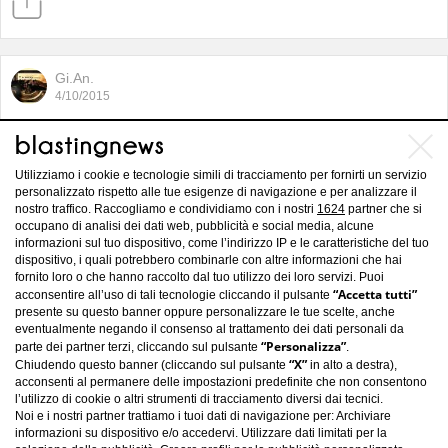
Gi.An.
4/10/2015
L’ospedale oftalmico di Torino verso
la chiusura
Utilizziamo i cookie e tecnologie simili di tracciamento per fornirti un servizio
personalizzato rispetto alle tue esigenze di navigazione e per analizzare il
nostro traffico. Raccogliamo e condividiamo con i nostri
1624
partner che si
occupano di analisi dei dati web, pubblicità e social media, alcune
informazioni sul tuo dispositivo, come l’indirizzo IP e le caratteristiche del tuo
dispositivo, i quali potrebbero combinarle con altre informazioni che hai
fornito loro o che hanno raccolto dal tuo utilizzo dei loro servizi. Puoi
“Accetta tutti”
acconsentire all’uso di tali tecnologie cliccando il pulsante
presente su questo banner oppure personalizzare le tue scelte, anche
eventualmente negando il consenso al trattamento dei dati personali da
“Personalizza”
parte dei partner terzi, cliccando sul pulsante
.
“X”
Chiudendo questo banner (cliccando sul pulsante
in alto a destra),
acconsenti al permanere delle impostazioni predefinite che non consentono
l’utilizzo di cookie o altri strumenti di tracciamento diversi dai tecnici.
Noi e i nostri partner trattiamo i tuoi dati di navigazione per: Archiviare
informazioni su dispositivo e/o accedervi. Utilizzare dati limitati per la