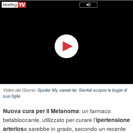
Video del Giorno:
Spoiler My sweet lie: Sevket scopre le bugie di
sua figlia
: un farmaco
Nuova cura per il
Melanoma
betabloccante, utilizzato per curare l'
ipertensione
a sarebbe in grado, secondo un recente
arterios