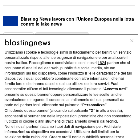
Blasting News lavora con l’Unione Europea nella lotta
contro le fake news
ABOUT
LINEA EDITORIALE
Utilizziamo i cookie e tecnologie simili di tracciamento per fornirti un servizio
Questa sezione offre informazioni trasparenti su Blasting
personalizzato rispetto alle tue esigenze di navigazione e per analizzare il
nostro traffico. Raccogliamo e condividiamo con i nostri
1624
partner che si
News, sui nostri processi editoriali e su come ci impegniamo a
occupano di analisi dei dati web, pubblicità e social media, alcune
creare news di qualità. Inoltre, afferma la nostra aderenza a
informazioni sul tuo dispositivo, come l’indirizzo IP e le caratteristiche del tuo
‘Trust Project - News with Integrity’
Blasting News non è
dispositivo, i quali potrebbero combinarle con altre informazioni che hai
ancora membro del programma, ma ha richiesto di farne
fornito loro o che hanno raccolto dal tuo utilizzo dei loro servizi. Puoi
parte; Trust Project non ha ancora effettuato una verifica di
acconsentire all’uso di tali tecnologie cliccando il pulsante
“Accetta tutti”
conformità agli standard.
presente su questo banner oppure personalizzare le tue scelte, anche
eventualmente negando il consenso al trattamento dei dati personali da
parte dei partner terzi, cliccando sul pulsante
“Personalizza”
.
Su di noi
Chiudendo questo banner (cliccando sul pulsante
“X”
in alto a destra),
acconsenti al permanere delle impostazioni predefinite che non consentono
Team editoriale
l’utilizzo di cookie o altri strumenti di tracciamento diversi dai tecnici.
Noi e i nostri partner trattiamo i tuoi dati di navigazione per: Archiviare
Corporate
informazioni su dispositivo e/o accedervi. Utilizzare dati limitati per la
selezione della pubblicità. Creare profili per la pubblicità personalizzata.