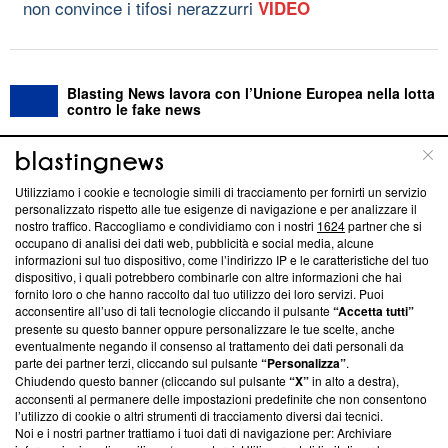
non convince i tifosi nerazzurri
VIDEO
Blasting News lavora con l’Unione Europea nella lotta
contro le fake news
ABOUT
LINEA EDITORIALE
Utilizziamo i cookie e tecnologie simili di tracciamento per fornirti un servizio
personalizzato rispetto alle tue esigenze di navigazione e per analizzare il
Questa sezione offre informazioni trasparenti su Blasting
nostro traffico. Raccogliamo e condividiamo con i nostri
1624
partner che si
News, sui nostri processi editoriali e su come ci impegniamo a
occupano di analisi dei dati web, pubblicità e social media, alcune
creare news di qualità. Inoltre, afferma la nostra aderenza a
informazioni sul tuo dispositivo, come l’indirizzo IP e le caratteristiche del tuo
dispositivo, i quali potrebbero combinarle con altre informazioni che hai
‘Trust Project - News with Integrity’
Blasting News non è
fornito loro o che hanno raccolto dal tuo utilizzo dei loro servizi. Puoi
ancora membro del programma, ma ha richiesto di farne
acconsentire all’uso di tali tecnologie cliccando il pulsante
“Accetta tutti”
parte; Trust Project non ha ancora effettuato una verifica di
presente su questo banner oppure personalizzare le tue scelte, anche
conformità agli standard.
eventualmente negando il consenso al trattamento dei dati personali da
parte dei partner terzi, cliccando sul pulsante
“Personalizza”
.
Su di noi
Chiudendo questo banner (cliccando sul pulsante
“X”
in alto a destra),
acconsenti al permanere delle impostazioni predefinite che non consentono
Team editoriale
l’utilizzo di cookie o altri strumenti di tracciamento diversi dai tecnici.
Noi e i nostri partner trattiamo i tuoi dati di navigazione per: Archiviare