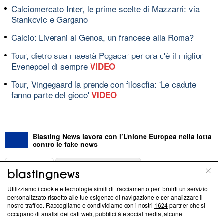
Calciomercato Inter, le prime scelte di Mazzarri: via
Stankovic e Gargano
Calcio: Liverani al Genoa, un francese alla Roma?
Tour, dietro sua maestà Pogacar per ora c'è il miglior
Evenepoel di sempre
VIDEO
Tour, Vingegaard la prende con filosofia: 'Le cadute
fanno parte del gioco'
VIDEO
Blasting News lavora con l’Unione Europea nella lotta
contro le fake news
ABOUT
LINEA EDITORIALE
Utilizziamo i cookie e tecnologie simili di tracciamento per fornirti un servizio
Questa sezione offre informazioni trasparenti su Blasting
personalizzato rispetto alle tue esigenze di navigazione e per analizzare il
nostro traffico. Raccogliamo e condividiamo con i nostri
1624
partner che si
News, sui nostri processi editoriali e su come ci impegniamo a
occupano di analisi dei dati web, pubblicità e social media, alcune
creare news di qualità. Inoltre, afferma la nostra aderenza a