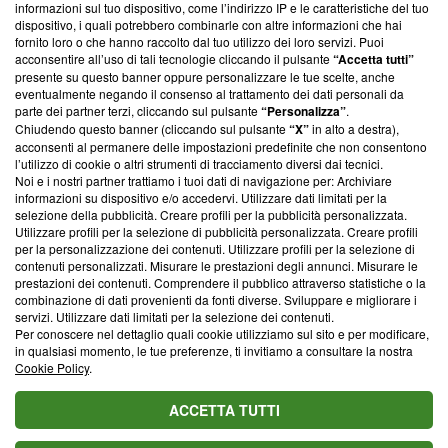
informazioni sul tuo dispositivo, come l’indirizzo IP e le caratteristiche del tuo
‘Trust Project - News with Integrity’
Blasting News non è
dispositivo, i quali potrebbero combinarle con altre informazioni che hai
ancora membro del programma, ma ha richiesto di farne
fornito loro o che hanno raccolto dal tuo utilizzo dei loro servizi. Puoi
parte; Trust Project non ha ancora effettuato una verifica di
acconsentire all’uso di tali tecnologie cliccando il pulsante
“Accetta tutti”
conformità agli standard.
presente su questo banner oppure personalizzare le tue scelte, anche
eventualmente negando il consenso al trattamento dei dati personali da
parte dei partner terzi, cliccando sul pulsante
“Personalizza”
.
Su di noi
Chiudendo questo banner (cliccando sul pulsante
“X”
in alto a destra),
acconsenti al permanere delle impostazioni predefinite che non consentono
Team editoriale
l’utilizzo di cookie o altri strumenti di tracciamento diversi dai tecnici.
Noi e i nostri partner trattiamo i tuoi dati di navigazione per: Archiviare
Corporate
informazioni su dispositivo e/o accedervi. Utilizzare dati limitati per la
selezione della pubblicità. Creare profili per la pubblicità personalizzata.
Redazione
Utilizzare profili per la selezione di pubblicità personalizzata. Creare profili
per la personalizzazione dei contenuti. Utilizzare profili per la selezione di
Informativa Privacy
contenuti personalizzati. Misurare le prestazioni degli annunci. Misurare le
prestazioni dei contenuti. Comprendere il pubblico attraverso statistiche o la
Cookie Policy
combinazione di dati provenienti da fonti diverse. Sviluppare e migliorare i
servizi. Utilizzare dati limitati per la selezione dei contenuti.
Blasting SA, IDI CHE-247.845.224, Via Carlo Frasca, 3 - 6900
Per conoscere nel dettaglio quali cookie utilizziamo sul sito e per modificare,
Lugano (Svizzera) Tel:
+39 0690258937
in qualsiasi momento, le tue preferenze, ti invitiamo a consultare la nostra
Cookie Policy
.
© 2026 Blasting News
ACCETTA TUTTI