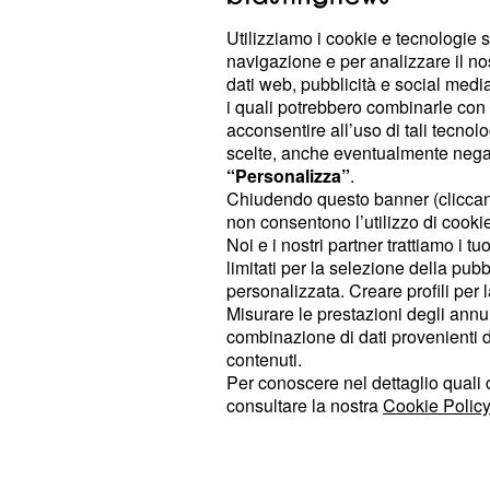
Ovviamente ci sono i comunicati-
Utilizziamo i cookie e tecnologie s
Samsung e Microsoft per i loro 
navigazione e per analizzare il no
le loro uscite
dati web, pubblicità e social media,
i quali potrebbero combinarle con a
acconsentire all’uso di tali tecnol
La tecnologia si prepara a rivoluzio
scelte, anche eventualmente negand
oggetti personali.
“Personalizza”
.
Chiudendo questo banner (clicca
© RIPRODUZIONE VIETATA
non consentono l’utilizzo di cookie 
Noi e i nostri partner trattiamo i t
limitati per la selezione della pubb
personalizzata. Creare profili per 
Di tendenza oggi
Misurare le prestazioni degli annun
combinazione di dati provenienti da 
contenuti.
Per conoscere nel dettaglio quali c
consultare la nostra
Cookie Policy
Upas, anticipazioni al 7
Tutto per la mia