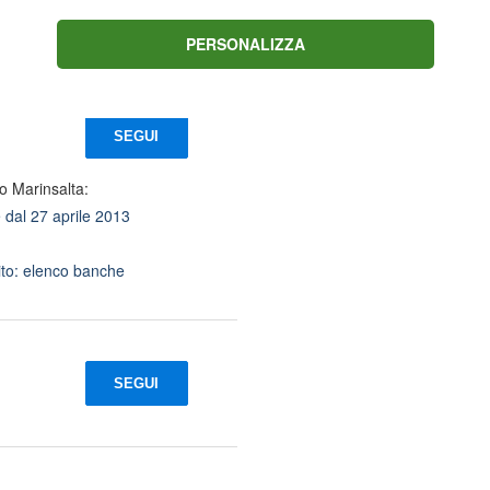
hia,
2026, classifica e
previsioni: Toro solido,
PERSONALIZZA
go
conquista il 1ﾟposto
SEGUI
o Marinsalta:
dal 27 aprile 2013
ito: elenco banche
SEGUI