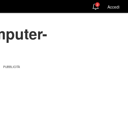
2
Accedi
mputer-