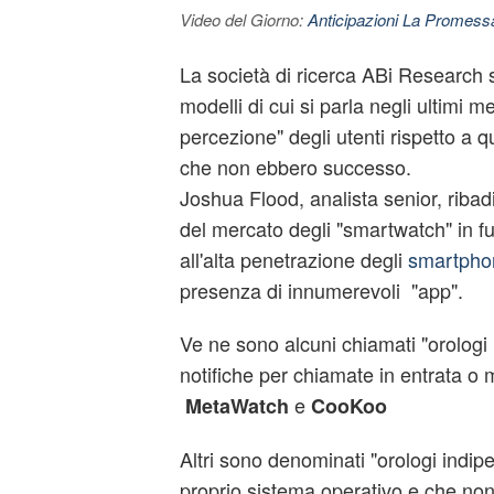
Video del Giorno:
Anticipazioni La Promessa
La società di ricerca ABi Research 
modelli di cui si parla negli ultimi 
percezione" degli utenti rispetto a q
che non ebbero successo.
Joshua Flood, analista senior, ribadi
del mercato degli "smartwatch" in f
all'alta penetrazione degli
smartpho
presenza di innumerevoli "app".
Ve ne sono alcuni chiamati "orologi i
notifiche per chiamate in entrata 
e
MetaWatch
CooKoo
Altri sono denominati "orologi indipe
proprio sistema operativo e che n