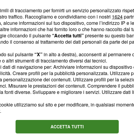
annunci da parte di
imili di tracciamento per fornirti un servizio personalizzato rispe
smartwatch, aspetteremo
stro traffico. Raccogliamo e condividiamo con i nostri
1624
partn
 alcune informazioni sul tuo dispositivo, come l’indirizzo IP e le 
ltre informazioni che hai fornito loro o che hanno raccolto dal tuo
ogie cliccando il pulsante
“Accetta tutti”
presente su questo ban
nare uno dei nostri
o il consenso al trattamento dei dati personali da parte dei par
ndo sul pulsante
“X”
in alto a destra), acconsenti al permanere 
o altri strumenti di tracciamento diversi dai tecnici.
uoi dati di navigazione per: Archiviare informazioni su dispositivo 
Content sponsored by Outbrain
licità. Creare profili per la pubblicità personalizzata. Utilizzare p
la personalizzazione dei contenuti. Utilizzare profili per la selez
ci. Misurare le prestazioni dei contenuti. Comprendere il pubblic
fonti diverse. Sviluppare e migliorare i servizi. Utilizzare dati l
ookie utilizziamo sul sito e per modificare, in qualsiasi momento,
.
ACCETTA TUTTI
Oroscopo Ferragosto