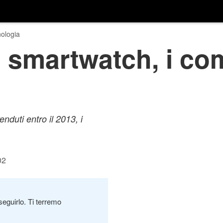
ologia
i smartwatch, i co
duti entro il 2013, i
02
seguirlo. Ti terremo