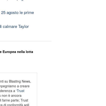
 25 agosto le prime
di calmare Taylor
e Europea nella lotta
nti su Blasting News,
 impegniamo a creare
 aderenza a
‘Trust
 non è ancora
 farne parte; Trust
a di conformità agli