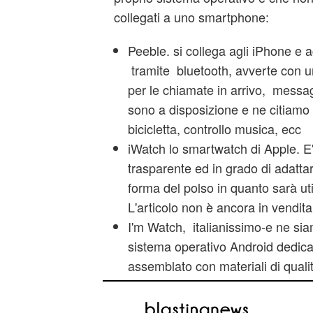
collegati a uno smartphone:
Peeble. si collega agli iPhone e
tramite bluetooth, avverte con u
per le chiamate in arrivo, messagg
sono a disposizione e ne citiamo
bicicletta, controllo musica, ecc
iWatch lo smartwatch di Apple. E'
trasparente ed in grado di adattar
forma del polso in quanto sarà util
L'articolo non è ancora in vendita
I'm Watch, italianissimo-e ne si
sistema operativo Android dedicato
assemblato con materiali di quali
gomma e monta uno schermo touc
superficie curva di 1.5 pollici.