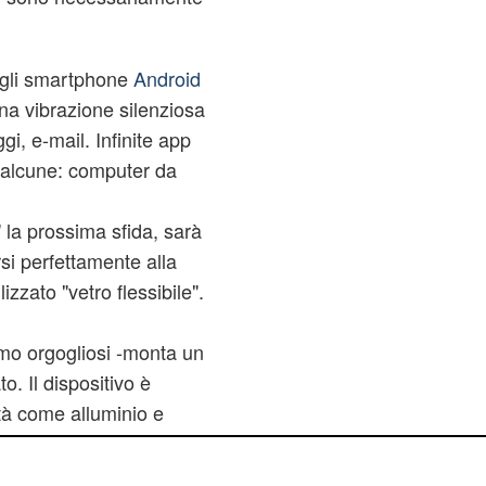
 agli smartphone
Android
na vibrazione silenziosa
i, e-mail. Infinite app
 alcune: computer da
 la prossima sfida, sarà
si perfettamente alla
izzato "vetro flessibile".
amo orgogliosi -monta un
. Il dispositivo è
tà come alluminio e
h screen capacitivo su