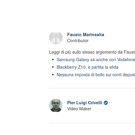
agosto: Clara scopre
famiglia trame Turc
che Eduardo l'ha tradita
Akif su una ruspa a
con Stella
casa Eren: 'Distrug
tutto'
Fausto Marinsalta
Contributor
Leggi di più sullo stesso argomento da Faust
Samsung Galaxy s4 anche con Vodafone 
Blackberry Z10, è partita la sfida
Nessuna imposta di bollo sui conti depos
Pier Luigi Crivelli
Video Maker