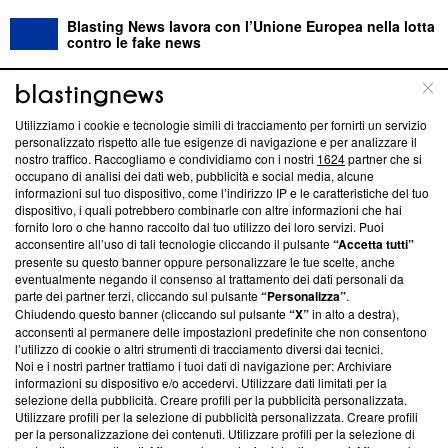
Blasting News lavora con l’Unione Europea nella lotta
contro le fake news
ABOUT
LINEA EDITORIALE
Utilizziamo i cookie e tecnologie simili di tracciamento per fornirti un servizio
personalizzato rispetto alle tue esigenze di navigazione e per analizzare il
Questa sezione offre informazioni trasparenti su Blasting
nostro traffico. Raccogliamo e condividiamo con i nostri
1624
partner che si
News, sui nostri processi editoriali e su come ci impegniamo a
occupano di analisi dei dati web, pubblicità e social media, alcune
creare news di qualità. Inoltre, afferma la nostra aderenza a
informazioni sul tuo dispositivo, come l’indirizzo IP e le caratteristiche del tuo
‘Trust Project - News with Integrity’
Blasting News non è
dispositivo, i quali potrebbero combinarle con altre informazioni che hai
fornito loro o che hanno raccolto dal tuo utilizzo dei loro servizi. Puoi
ancora membro del programma, ma ha richiesto di farne
acconsentire all’uso di tali tecnologie cliccando il pulsante
“Accetta tutti”
parte; Trust Project non ha ancora effettuato una verifica di
presente su questo banner oppure personalizzare le tue scelte, anche
conformità agli standard.
eventualmente negando il consenso al trattamento dei dati personali da
parte dei partner terzi, cliccando sul pulsante
“Personalizza”
.
Su di noi
Chiudendo questo banner (cliccando sul pulsante
“X”
in alto a destra),
acconsenti al permanere delle impostazioni predefinite che non consentono
Team editoriale
l’utilizzo di cookie o altri strumenti di tracciamento diversi dai tecnici.
Noi e i nostri partner trattiamo i tuoi dati di navigazione per: Archiviare
Corporate
informazioni su dispositivo e/o accedervi. Utilizzare dati limitati per la
selezione della pubblicità. Creare profili per la pubblicità personalizzata.
Redazione
Utilizzare profili per la selezione di pubblicità personalizzata. Creare profili
per la personalizzazione dei contenuti. Utilizzare profili per la selezione di