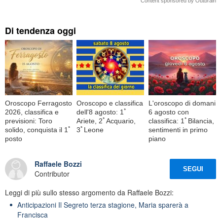
Content sponsored by Outbrain
Di tendenza oggi
Oroscopo Ferragosto
Oroscopo e classifica
L'oroscopo di domani
2026, classifica e
dell'8 agosto: 1ﾟ
6 agosto con
previsioni: Toro
Ariete, 2ﾟAcquario,
classifica: 1ﾟBilancia,
solido, conquista il 1ﾟ
3ﾟLeone
sentimenti in primo
posto
piano
Raffaele Bozzi
SEGUI
Contributor
Leggi di più sullo stesso argomento da Raffaele Bozzi:
Anticipazioni Il Segreto terza stagione, Maria sparerà a
Francisca