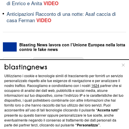
di Enrico e Anita
VIDEO
Anticipazioni Racconto di una notte: Asaf caccia di
casa Ferman
VIDEO
Blasting News lavora con l’Unione Europea nella lotta
contro le fake news
ABOUT
LINEA EDITORIALE
Utilizziamo i cookie e tecnologie simili di tracciamento per fornirti un servizio
Questa sezione offre informazioni trasparenti su Blasting
personalizzato rispetto alle tue esigenze di navigazione e per analizzare il
nostro traffico. Raccogliamo e condividiamo con i nostri
1624
partner che si
News, sui nostri processi editoriali e su come ci impegniamo a
occupano di analisi dei dati web, pubblicità e social media, alcune
creare news di qualità. Inoltre, afferma la nostra aderenza a
informazioni sul tuo dispositivo, come l’indirizzo IP e le caratteristiche del tuo
‘Trust Project - News with Integrity’
Blasting News non è
dispositivo, i quali potrebbero combinarle con altre informazioni che hai
ancora membro del programma, ma ha richiesto di farne
fornito loro o che hanno raccolto dal tuo utilizzo dei loro servizi. Puoi
parte; Trust Project non ha ancora effettuato una verifica di
acconsentire all’uso di tali tecnologie cliccando il pulsante
“Accetta tutti”
conformità agli standard.
presente su questo banner oppure personalizzare le tue scelte, anche
eventualmente negando il consenso al trattamento dei dati personali da
parte dei partner terzi, cliccando sul pulsante
“Personalizza”
.
Su di noi