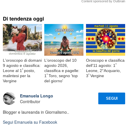
Content sponsored by Outbrain
Di tendenza oggi
L'oroscopo di domani
L'oroscopo del 10
Oroscopo e classifica
9 agosto e classifica:
agosto 2026,
dell'11 agosto: 1ﾟ
Leone al 1ﾟposto,
classifica e pagelle:
Leone, 2°Acquario,
malintesi per la
1ﾟToro, segno 'top
3ﾟVergine
Vergine
del giorno'
Emanuela Longo
SEGUI
Contributor
Blogger e laureanda in Giornalismo..
Segui
Emanuela
su Facebook