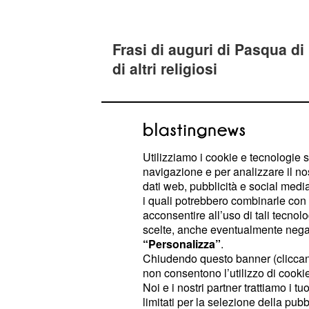
Frasi di auguri di Pasqua d
di altri religiosi
Il nostro
è molto am
Papa Francesco
per questa festività potete stupire i 
Utilizziamo i cookie e tecnologie s
che lui stesso ha sc
frasi di Pasqua
navigazione e per analizzare il no
prima di lui hanno composto. Ecco 
dati web, pubblicità e social media,
dove potete trovarne alcune molto be
i quali potrebbero combinarle con a
acconsentire all’uso di tali tecnol
scelte, anche eventualmente negand
auguripasqua.com/frasi-religiose
“Personalizza”
.
offre una ricca scelta di
frasi d'
Chiudendo questo banner (clicca
personaggi religiosi
non consentono l’utilizzo di cookie 
Noi e i nostri partner trattiamo i t
limitati per la selezione della pubb