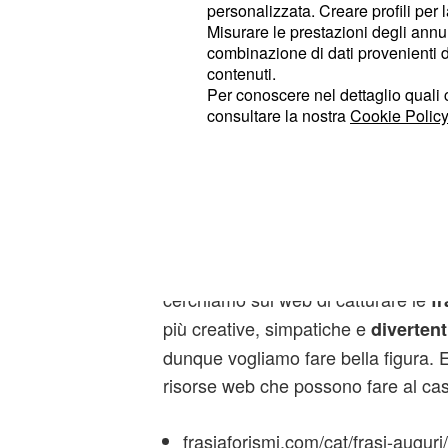
linkuaggio.com/2013/03/frasi-reli
personalizzata. Creare profili per 
pasqua.html - Risorsa web che of
Misurare le prestazioni degli annun
combinazione di dati provenienti da 
una collezione di
frasi d'auguri
contenuti.
religiosi
Per conoscere nel dettaglio quali c
consultare la nostra
Cookie Policy
Frasi Pasqua simpatiche, div
anche via sms
Da sempre per stupire più che altro 
cerchiamo sul web di catturare le
fr
più creative, simpatiche e
divertent
dunque vogliamo fare bella figura. E
risorse web che possono fare al cas
frasiaforismi.com/cat/frasi-auguri