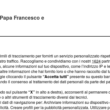
i Papa Francesco e
ato da tutti i fedeli e
vostri amici e parenti con
imili di tracciamento per fornirti un servizio personalizzato rispe
ritto o che altri
religiosi
stro traffico. Raccogliamo e condividiamo con i nostri
1624
partn
dei suggerimenti web
 alcune informazioni sul tuo dispositivo, come l’indirizzo IP e le 
lle e originali:
ltre informazioni che hai fornito loro o che hanno raccolto dal tuo
ogie cliccando il pulsante
“Accetta tutti”
presente su questo ban
o il consenso al trattamento dei dati personali da parte dei par
-pasqua.html - Sito che
di
auguri di Pasqua
ndo sul pulsante
“X”
in alto a destra), acconsenti al permanere 
o altri strumenti di tracciamento diversi dai tecnici.
uoi dati di navigazione per: Archiviare informazioni su dispositivo 
licità. Creare profili per la pubblicità personalizzata. Utilizzare p