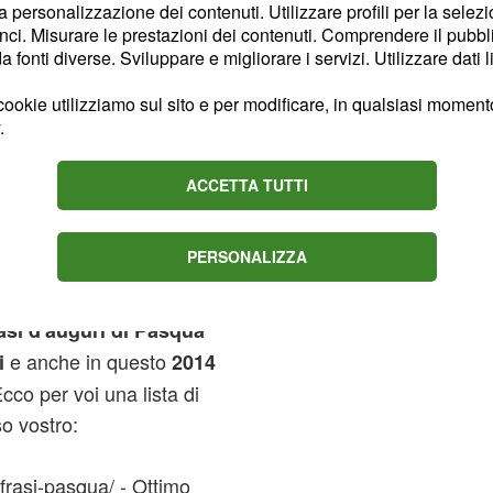
giose-per-auguri-di-
la personalizzazione dei contenuti. Utilizzare profili per la selez
fre come il precedente
ci. Misurare le prestazioni dei contenuti. Comprendere il pubblic
fonti diverse. Sviluppare e migliorare i servizi. Utilizzare dati l
concepite dai
 di Pasqua
ookie utilizziamo sul sito e per modificare, in qualsiasi momento,
.
ertenti da inviare
ACCETTA TUTTI
PERSONALIZZA
colleghi ed amici
asi d'auguri di Pasqua
e anche in questo
i
2014
cco per voi una lista di
o vostro:
/frasi-pasqua/ - Ottimo