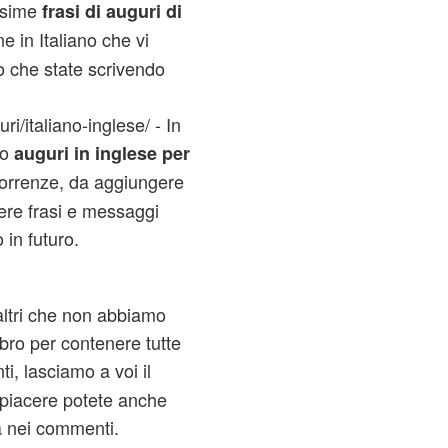
issime
frasi di auguri di
e in Italiano che vi
 che state scrivendo
ri/italiano-inglese/ - In
lo
auguri in inglese per
correnze, da aggiungere
gere frasi e messaggi
 in futuro.
altri che non abbiamo
bro per contenere tutte
ti, lasciamo a voi il
a piacere potete anche
a nei commenti.