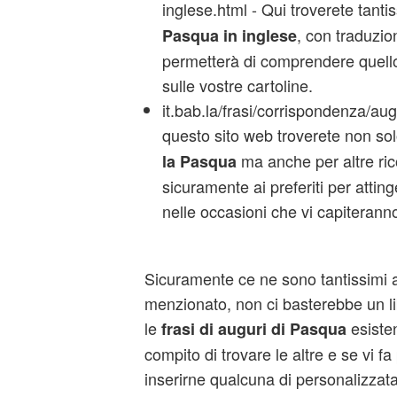
inglese.html - Qui troverete tant
, con traduzion
Pasqua in inglese
permetterà di comprendere quello
sulle vostre cartoline.
it.bab.la/frasi/corrispondenza/augu
questo sito web troverete non so
ma anche per altre ri
la Pasqua
sicuramente ai preferiti per attin
nelle occasioni che vi capiteranno
Sicuramente ce ne sono tantissimi 
menzionato, non ci basterebbe un li
le
esisten
frasi di auguri di Pasqua
compito di trovare le altre e se vi f
inserirne qualcuna di personalizzat