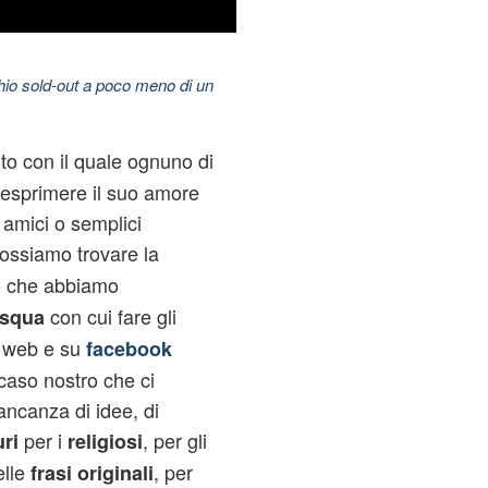
hio sold-out a poco meno di un
o con il quale ognuno di
i esprimere il suo amore
 amici o semplici
ossiamo trovare la
co che abbiamo
con cui fare gli
asqua
il web e su
facebook
 caso nostro che ci
mancanza di idee, di
per i
, per gli
uri
religiosi
elle
, per
frasi originali