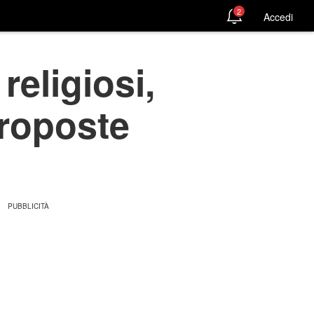
2
Accedi
religiosi,
proposte