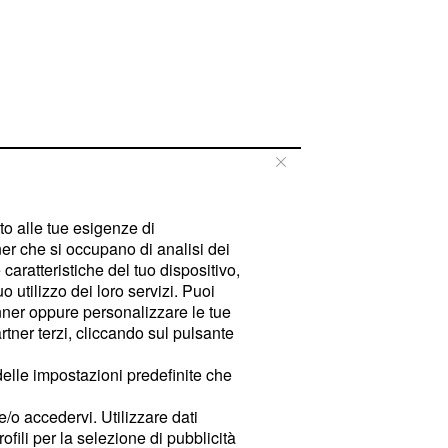
tto alle tue esigenze di
er che si occupano di analisi dei
caratteristiche del tuo dispositivo,
 utilizzo dei loro servizi. Puoi
ner oppure personalizzare le tue
tner terzi, cliccando sul pulsante
delle impostazioni predefinite che
e/o accedervi. Utilizzare dati
rofili per la selezione di pubblicità