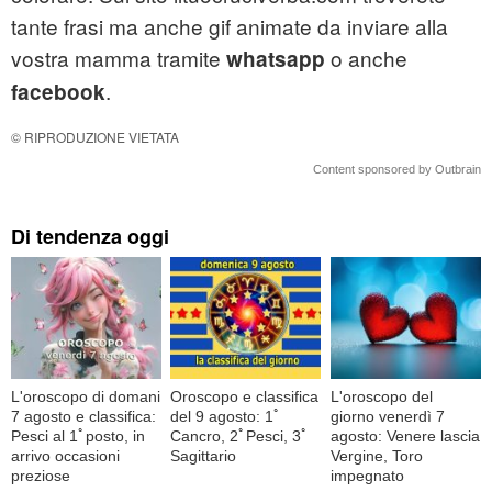
tante frasi ma anche gif animate da inviare alla
vostra mamma tramite
o anche
whatsapp
.
facebook
© RIPRODUZIONE VIETATA
Content sponsored by Outbrain
Di tendenza oggi
L'oroscopo di domani
Oroscopo e classifica
L'oroscopo del
7 agosto e classifica:
del 9 agosto: 1ﾟ
giorno venerdì 7
Pesci al 1ﾟposto, in
Cancro, 2ﾟPesci, 3ﾟ
agosto: Venere lascia
arrivo occasioni
Sagittario
Vergine, Toro
preziose
impegnato