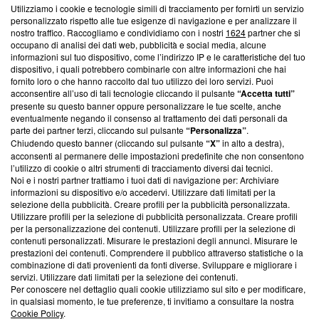
Utilizziamo i cookie e tecnologie simili di tracciamento per fornirti un servizio
Questa sezione offre informazioni trasparenti su Blasting
personalizzato rispetto alle tue esigenze di navigazione e per analizzare il
nostro traffico. Raccogliamo e condividiamo con i nostri
1624
partner che si
News, sui nostri processi editoriali e su come ci impegniamo a
occupano di analisi dei dati web, pubblicità e social media, alcune
creare news di qualità. Inoltre, afferma la nostra aderenza a
informazioni sul tuo dispositivo, come l’indirizzo IP e le caratteristiche del tuo
‘Trust Project - News with Integrity’
Blasting News non è
dispositivo, i quali potrebbero combinarle con altre informazioni che hai
ancora membro del programma, ma ha richiesto di farne
fornito loro o che hanno raccolto dal tuo utilizzo dei loro servizi. Puoi
parte; Trust Project non ha ancora effettuato una verifica di
acconsentire all’uso di tali tecnologie cliccando il pulsante
“Accetta tutti”
conformità agli standard.
presente su questo banner oppure personalizzare le tue scelte, anche
eventualmente negando il consenso al trattamento dei dati personali da
parte dei partner terzi, cliccando sul pulsante
“Personalizza”
.
Su di noi
Chiudendo questo banner (cliccando sul pulsante
“X”
in alto a destra),
acconsenti al permanere delle impostazioni predefinite che non consentono
Team editoriale
l’utilizzo di cookie o altri strumenti di tracciamento diversi dai tecnici.
Noi e i nostri partner trattiamo i tuoi dati di navigazione per: Archiviare
Corporate
informazioni su dispositivo e/o accedervi. Utilizzare dati limitati per la
selezione della pubblicità. Creare profili per la pubblicità personalizzata.
Redazione
Utilizzare profili per la selezione di pubblicità personalizzata. Creare profili
per la personalizzazione dei contenuti. Utilizzare profili per la selezione di
Informativa Privacy
contenuti personalizzati. Misurare le prestazioni degli annunci. Misurare le
prestazioni dei contenuti. Comprendere il pubblico attraverso statistiche o la
Cookie Policy
combinazione di dati provenienti da fonti diverse. Sviluppare e migliorare i
servizi. Utilizzare dati limitati per la selezione dei contenuti.
Blasting SA, IDI CHE-247.845.224, Via Carlo Frasca, 3 - 6900
Per conoscere nel dettaglio quali cookie utilizziamo sul sito e per modificare,
Lugano (Svizzera) Tel:
+39 0690258937
in qualsiasi momento, le tue preferenze, ti invitiamo a consultare la nostra
Cookie Policy
.