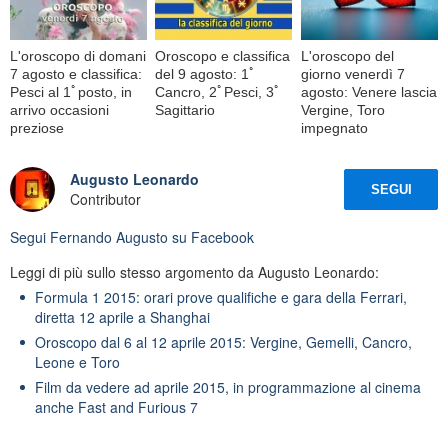
L'oroscopo di domani
Oroscopo e classifica
L'oroscopo del
7 agosto e classifica:
del 9 agosto: 1ﾟ
giorno venerdì 7
Pesci al 1ﾟposto, in
Cancro, 2ﾟPesci, 3ﾟ
agosto: Venere lascia
arrivo occasioni
Sagittario
Vergine, Toro
preziose
impegnato
Augusto Leonardo
SEGUI
Contributor
Segui
Fernando Augusto
su Facebook
Leggi di più sullo stesso argomento da Augusto Leonardo:
Formula 1 2015: orari prove qualifiche e gara della Ferrari,
diretta 12 aprile a Shanghai
Oroscopo dal 6 al 12 aprile 2015: Vergine, Gemelli, Cancro,
Leone e Toro
Film da vedere ad aprile 2015, in programmazione al cinema
anche Fast and Furious 7