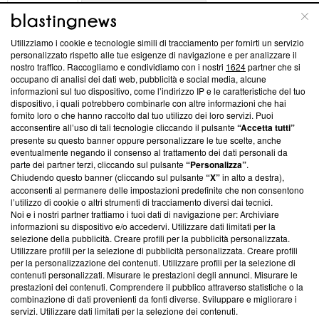
ABOUT
LINEA EDITORIALE
Utilizziamo i cookie e tecnologie simili di tracciamento per fornirti un servizio
Questa sezione offre informazioni trasparenti su Blasting
personalizzato rispetto alle tue esigenze di navigazione e per analizzare il
nostro traffico. Raccogliamo e condividiamo con i nostri
1624
partner che si
News, sui nostri processi editoriali e su come ci impegniamo a
occupano di analisi dei dati web, pubblicità e social media, alcune
creare news di qualità. Inoltre, afferma la nostra aderenza a
informazioni sul tuo dispositivo, come l’indirizzo IP e le caratteristiche del tuo
‘Trust Project - News with Integrity’
Blasting News non è
dispositivo, i quali potrebbero combinarle con altre informazioni che hai
ancora membro del programma, ma ha richiesto di farne
fornito loro o che hanno raccolto dal tuo utilizzo dei loro servizi. Puoi
parte; Trust Project non ha ancora effettuato una verifica di
acconsentire all’uso di tali tecnologie cliccando il pulsante
“Accetta tutti”
conformità agli standard.
presente su questo banner oppure personalizzare le tue scelte, anche
eventualmente negando il consenso al trattamento dei dati personali da
parte dei partner terzi, cliccando sul pulsante
“Personalizza”
.
Su di noi
Chiudendo questo banner (cliccando sul pulsante
“X”
in alto a destra),
acconsenti al permanere delle impostazioni predefinite che non consentono
Team editoriale
l’utilizzo di cookie o altri strumenti di tracciamento diversi dai tecnici.
Noi e i nostri partner trattiamo i tuoi dati di navigazione per: Archiviare
Corporate
informazioni su dispositivo e/o accedervi. Utilizzare dati limitati per la
selezione della pubblicità. Creare profili per la pubblicità personalizzata.
Redazione
Utilizzare profili per la selezione di pubblicità personalizzata. Creare profili
per la personalizzazione dei contenuti. Utilizzare profili per la selezione di
Informativa Privacy
contenuti personalizzati. Misurare le prestazioni degli annunci. Misurare le
prestazioni dei contenuti. Comprendere il pubblico attraverso statistiche o la
Cookie Policy
combinazione di dati provenienti da fonti diverse. Sviluppare e migliorare i
servizi. Utilizzare dati limitati per la selezione dei contenuti.
Blasting SA, IDI CHE-247.845.224, Via Carlo Frasca, 3 - 6900