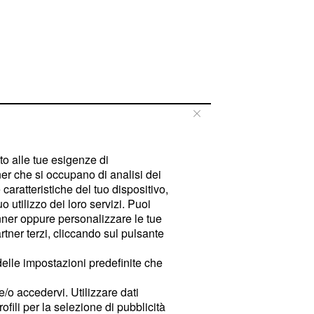
tto alle tue esigenze di
er che si occupano di analisi dei
caratteristiche del tuo dispositivo,
 utilizzo dei loro servizi. Puoi
ner oppure personalizzare le tue
tner terzi, cliccando sul pulsante
delle impostazioni predefinite che
e/o accedervi. Utilizzare dati
rofili per la selezione di pubblicità