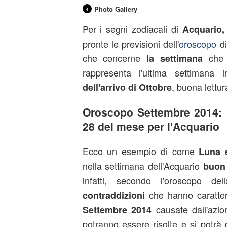
Photo Gallery
4
Per i segni zodiacali di
Acquario,
pronte le previsioni dell'
oroscopo
di
che concerne
che
la settimana
rappresenta l'ultima settimana
, buona lettu
dell'arrivo di Ottobre
Oroscopo Settembre 2014: s
28 del mese per l'Acquario
Ecco un esempio di come
Luna 
nella settimana dell'Acquario
buon
infatti, secondo l'oroscopo del
che hanno caratter
contraddizioni
causate dall'azi
Settembre 2014
potranno essere risolte e si potrà 