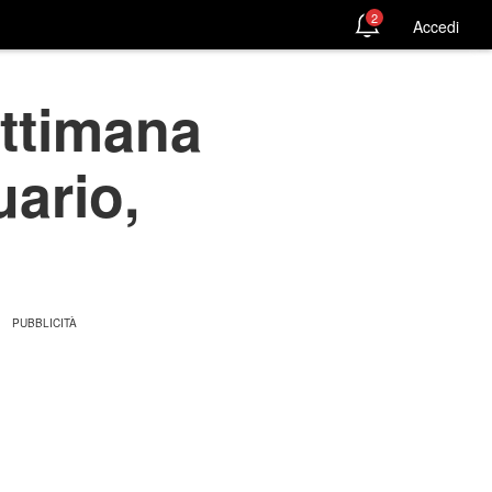
2
Accedi
ttimana
uario,