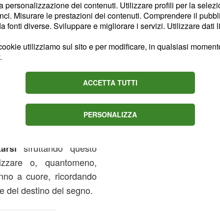
tutto sarà
facile e
la personalizzazione dei contenuti. Utilizzare profili per la selez
ci. Misurare le prestazioni dei contenuti. Comprendere il pubblic
fonti diverse. Sviluppare e migliorare i servizi. Utilizzare dati l
ettimana dal 22 al
ookie utilizziamo sul sito e per modificare, in qualsiasi momento,
.
il
ruolo di protagonista
ACCETTA TUTTI
i alle porte e, secondo
al 28 Settembre 2014, la
PERSONALIZZA
 nascerà nel cielo del
. La Bilancia,
tà e stimoli
sfruttando questo
tarsi
lizzare o, quantomeno,
nno a cuore, ricordando
le del destino del segno.