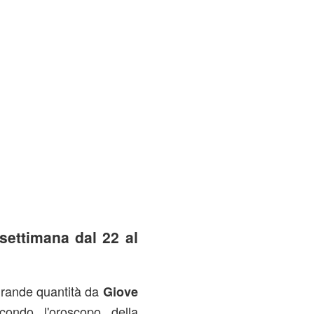
ettimana dal 22 al
grande quantità da
Giove
ondo l'oroscopo della