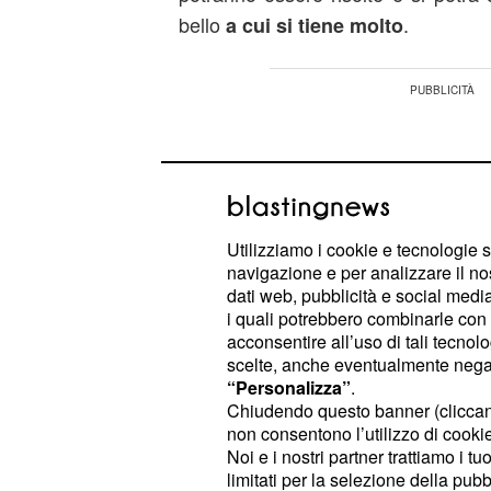
bello
.
a cui si tiene molto
Utilizziamo i cookie e tecnologie s
navigazione e per analizzare il no
dati web, pubblicità e social media,
i quali potrebbero combinarle con a
acconsentire all’uso di tali tecnol
scelte, anche eventualmente negand
“Personalizza”
.
Chiudendo questo banner (clicca
non consentono l’utilizzo di cookie 
Noi e i nostri partner trattiamo i t
Non fatevi ingannare dal basso prof
limitati per la selezione della pubb