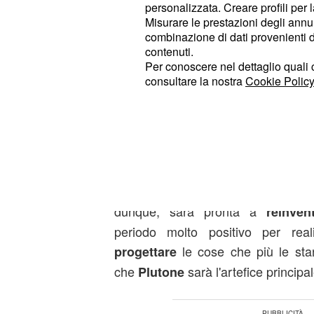
settimana sembra proporre, perché 
personalizzata. Creare profili per 
.
piacevole
Misurare le prestazioni degli annun
combinazione di dati provenienti da 
contenuti.
Oroscopo Settembre 2014: s
Per conoscere nel dettaglio quali c
28 del mese per la Bilancia
consultare la nostra
Cookie Policy
La Bilancia si prepara ad assumere 
visto che la sua stagione è orma
dal 22 
l'oroscopo della settimana
di
che
Luna
Nuova
Mercoledì 24
segno, segnerà l'inizio a tante
novi
dunque, sarà pronta a
reinven
periodo molto positivo per rea
le cose che più le sta
progettare
che
sarà l'artefice principa
Plutone