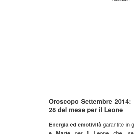
Oroscopo Settembre 2014: s
28 del mese per il Leone
garantite in 
Energia ed emotività
per il Leone che, sec
e Marte