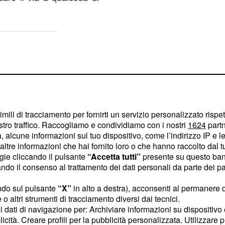
imili di tracciamento per fornirti un servizio personalizzato rispe
stro traffico. Raccogliamo e condividiamo con i nostri
1624
partn
 alcune informazioni sul tuo dispositivo, come l’indirizzo IP e le 
ltre informazioni che hai fornito loro o che hanno raccolto dal tuo
ogie cliccando il pulsante
“Accetta tutti”
presente su questo ban
o il consenso al trattamento dei dati personali da parte dei par
ndo sul pulsante
“X”
in alto a destra), acconsenti al permanere 
o altri strumenti di tracciamento diversi dai tecnici.
uoi dati di navigazione per: Archiviare informazioni su dispositivo 
ilo che la prossima
licità. Creare profili per la pubblicità personalizzata. Utilizzare p