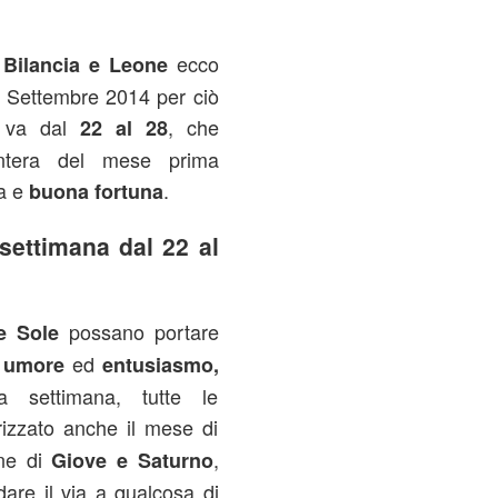
ecco
 Bilancia e Leone
 Settembre 2014 per ciò
 va dal
, che
22 al 28
 intera del mese prima
ra e
.
buona fortuna
ettimana dal 22 al
possano portare
e Sole
ed
 umore
entusiasmo,
la settimana, tutte le
izzato anche il mese di
one di
,
Giove e Saturno
dare il via a qualcosa di