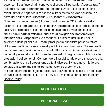
fornito loro o che hanno raccolto dal tuo utilizzo dei loro servizi. Puoi
parte; Trust Project non ha ancora effettuato una verifica di
acconsentire all’uso di tali tecnologie cliccando il pulsante
“Accetta tutti”
conformità agli standard.
presente su questo banner oppure personalizzare le tue scelte, anche
eventualmente negando il consenso al trattamento dei dati personali da
parte dei partner terzi, cliccando sul pulsante
“Personalizza”
.
Su di noi
Chiudendo questo banner (cliccando sul pulsante
“X”
in alto a destra),
acconsenti al permanere delle impostazioni predefinite che non consentono
Team editoriale
l’utilizzo di cookie o altri strumenti di tracciamento diversi dai tecnici.
Noi e i nostri partner trattiamo i tuoi dati di navigazione per: Archiviare
Corporate
informazioni su dispositivo e/o accedervi. Utilizzare dati limitati per la
selezione della pubblicità. Creare profili per la pubblicità personalizzata.
Redazione
Utilizzare profili per la selezione di pubblicità personalizzata. Creare profili
per la personalizzazione dei contenuti. Utilizzare profili per la selezione di
Informativa Privacy
contenuti personalizzati. Misurare le prestazioni degli annunci. Misurare le
prestazioni dei contenuti. Comprendere il pubblico attraverso statistiche o la
Cookie Policy
combinazione di dati provenienti da fonti diverse. Sviluppare e migliorare i
servizi. Utilizzare dati limitati per la selezione dei contenuti.
Blasting SA, IDI CHE-247.845.224, Via Carlo Frasca, 3 - 6900
Per conoscere nel dettaglio quali cookie utilizziamo sul sito e per modificare,
Lugano (Svizzera) Tel:
+39 0690258937
in qualsiasi momento, le tue preferenze, ti invitiamo a consultare la nostra
Cookie Policy
.
© 2026 Blasting News
ACCETTA TUTTI
PERSONALIZZA