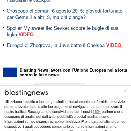
Oroscopo di domani 6 agosto 2015: giovedì fortunato
per Gemelli e altri 3, ma chi piange?
Spoiler My sweet lie: Sevket scopre le bugie di sua
figlia
VIDEO
Eurogol di Zhegrova, la Juve batte il Chelsea
VIDEO
Blasting News lavora con l’Unione Europea nella lotta
contro le fake news
ABOUT
LINEA EDITORIALE
Utilizziamo i cookie e tecnologie simili di tracciamento per fornirti un servizio
Questa sezione offre informazioni trasparenti su Blasting
personalizzato rispetto alle tue esigenze di navigazione e per analizzare il
nostro traffico. Raccogliamo e condividiamo con i nostri
1624
partner che si
News, sui nostri processi editoriali e su come ci impegniamo a
occupano di analisi dei dati web, pubblicità e social media, alcune
creare news di qualità. Inoltre, afferma la nostra aderenza a
informazioni sul tuo dispositivo, come l’indirizzo IP e le caratteristiche del tuo
‘Trust Project - News with Integrity’
Blasting News non è
dispositivo, i quali potrebbero combinarle con altre informazioni che hai
ancora membro del programma, ma ha richiesto di farne